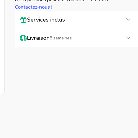
Contactez-nous !
Cha
Services inclus
Cha
Livraison
8 semaines