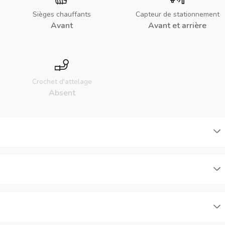
Sièges chauffants
Capteur de stationnement
Avant
Avant et arrière
Crochet d'attelage
Absent
C
C
C