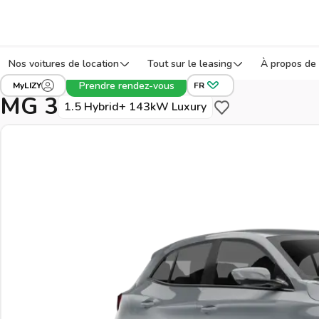
Nos voitures de location
Tout sur le leasing
À propos de 
›
›
›
Tous les véhicules
MG
3
Réf: TFAFB
Prendre rendez-vous
MyLIZY
FR
MG 3
1.5 Hybrid+ 143kW Luxury
Sauvegarder pour pl