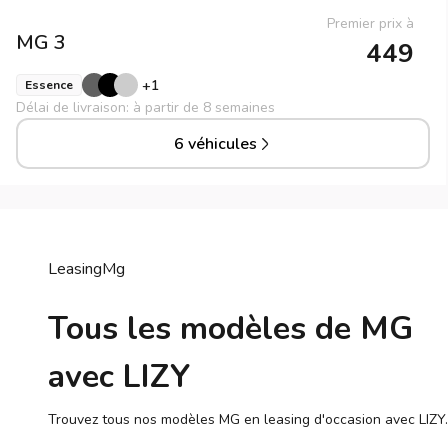
Premier prix à
MG
3
449
+
1
Essence
Délai de livraison: à partir de 8 semaines
6 véhicules
Leasing
Mg
Tous les modèles de MG
avec LIZY
Trouvez tous nos modèles MG en leasing d'occasion avec LIZY.