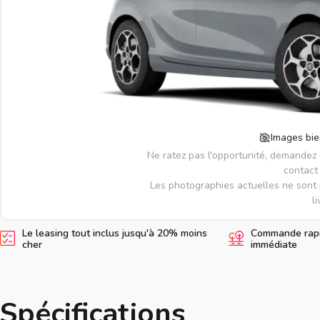
Images bie
Ne ratez pas l'opportunité, demandez
contact 
Les photographies actuelles ne sont 
li
Le leasing tout inclus jusqu'à 20% moins
Commande rapid
cher
immédiate
Spécifications