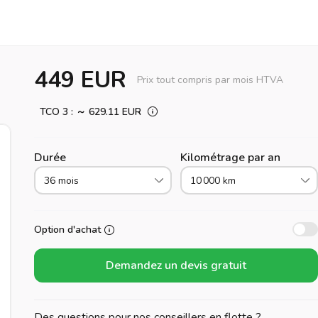
449 EUR
Prix tout compris par mois HTVA
TCO 3 : ～ 629.11 EUR
Durée
Kilométrage par an
36 mois
10 000 km
Option d'achat
Demandez un devis gratuit
Des questions pour nos conseillers en flotte ?