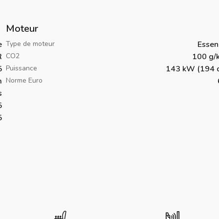
Moteur
e
Type de moteur
Essen
R
CO2
100 g/
5
Puissance
143 kW (194 c
m
Norme Euro
s
5
5