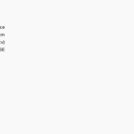
ce
km
v)
6E