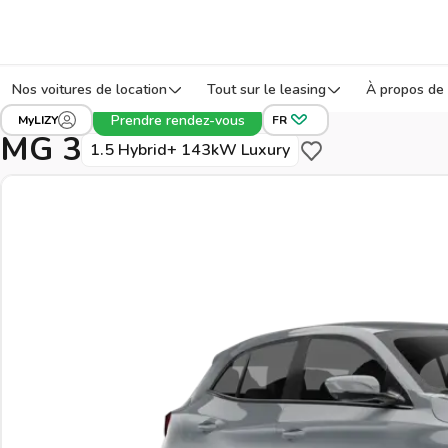
Nos voitures de location
Tout sur le leasing
À propos de 
›
›
›
Tous les véhicules
MG
3
Réf: 3KHJN
Prendre rendez-vous
MyLIZY
FR
MG 3
1.5 Hybrid+ 143kW Luxury
Sauvegarder pour pl