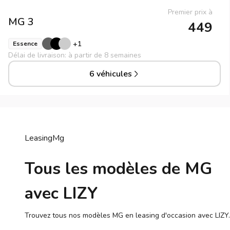
Premier prix à
MG
3
449
+
1
Essence
Délai de livraison: à partir de 8 semaines
6 véhicules
Leasing
Mg
Tous les modèles de MG
avec LIZY
Trouvez tous nos modèles MG en leasing d'occasion avec LIZY.