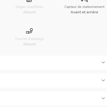
Sièges chauffants
Capteur de stationnement
Absent
Avant et arrière
Crochet d'attelage
Absent
C
C
C