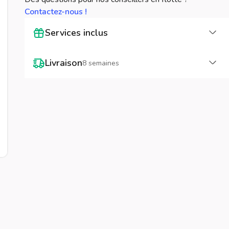
Contactez-nous !
Cha
Services inclus
Cha
Livraison
8 semaines