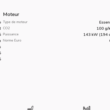
Moteur
e
Type de moteur
Essen
R
CO2
100 g/
5
Puissance
143 kW (194 c
m
Norme Euro
s
5
5