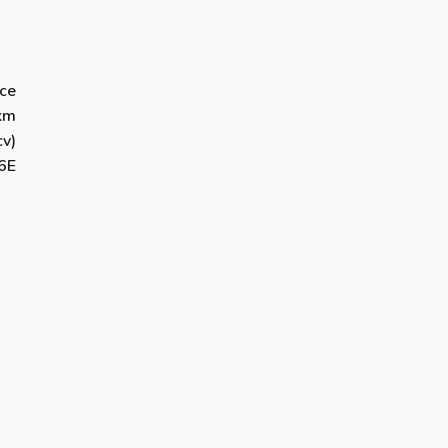
ce
km
v)
6E