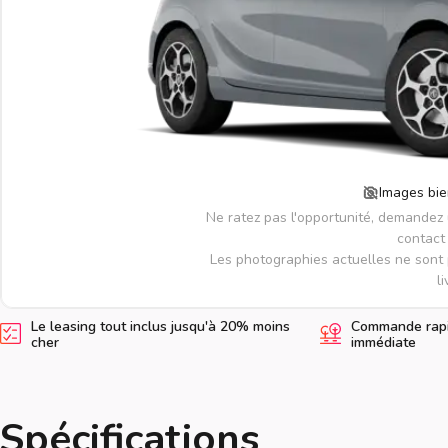
Images bie
Ne ratez pas l'opportunité, demandez
contact 
Les photographies actuelles ne sont 
li
Le leasing tout inclus jusqu'à 20% moins
Commande rapid
cher
immédiate
Spécifications