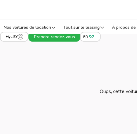
Nos voitures de location
Tout sur le leasing
À propos de 
Prendre rendez-vous
MyLIZY
FR
Oups, cette voitur