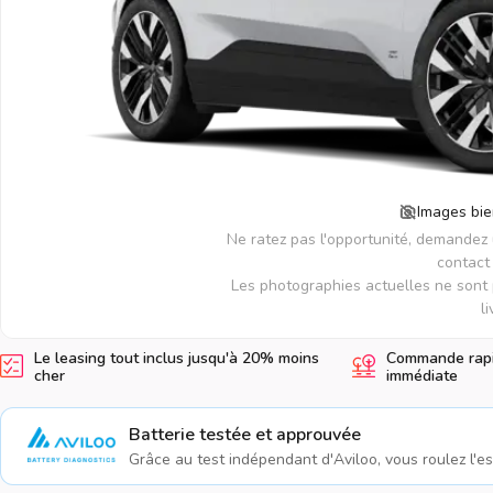
Images bie
Ne ratez pas l'opportunité, demandez
contact 
Les photographies actuelles ne sont 
li
Le leasing tout inclus jusqu'à 20% moins
Commande rapid
cher
immédiate
Batterie testée et approuvée
Grâce au test indépendant d'Aviloo, vous roulez l'esp