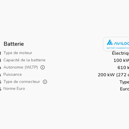
Batterie
R
Type de moteur
Électri
4
Capacité de la batterie
100 k
m
Autonomie (WLTP)
610 
s
Puissance
200 kW (272 c
5
Type de connecteur
Type
Norme Euro
Eur
5