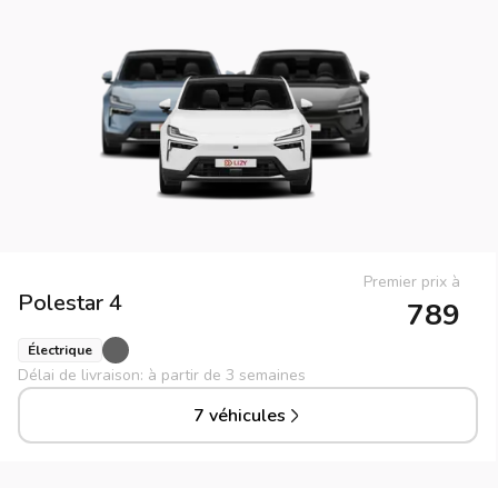
Premier prix à
Polestar
4
789
Électrique
Délai de livraison: à partir de 3 semaines
7 véhicules