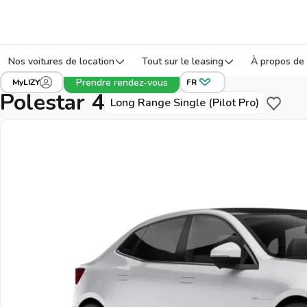
Nos voitures de location
Tout sur le leasing
À propos de 
›
›
›
Tous les véhicules
Polestar
4
Réf: 56JRL
Prendre rendez-vous
MyLIZY
FR
Polestar 4
Long Range Single (Pilot Pro)
Sauveg