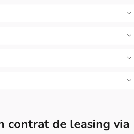
C
C
C
C
n contrat de leasing via