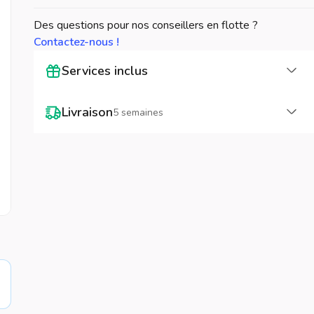
Des questions pour nos conseillers en flotte ?
Contactez-nous !
Cha
Services inclus
Cha
Livraison
5 semaines