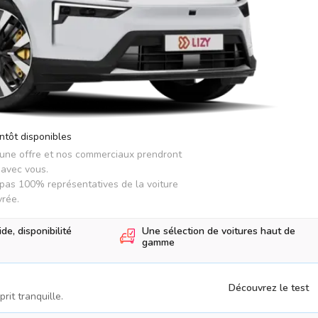
ntôt disponibles
 une offre et nos commerciaux prendront 
avec vous.

pas 100% représentatives de la voiture 
vrée.
e, disponibilité
Une sélection de voitures haut de
gamme
Découvrez le test
rit tranquille.