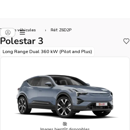
›
Tous les véhicules
Réf: Z6D2P
Polestar 3
S
Long Range Dual 360 kW (Pilot and Plus)
Images bientôt disponibles