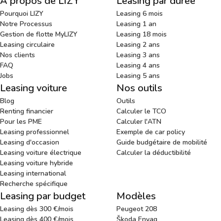
À propos de LIZY
Leasing par durée
Pourquoi LIZY
Leasing 6 mois
Notre Processus
Leasing 1 an
Gestion de flotte MyLIZY
Leasing 18 mois
Leasing circulaire
Leasing 2 ans
Nos clients
Leasing 3 ans
FAQ
Leasing 4 ans
Jobs
Leasing 5 ans
Leasing voiture
Nos outils
Blog
Outils
Renting financier
Calculer le TCO
Pour les PME
Calculer l'ATN
Leasing professionnel
Exemple de car policy
Leasing d'occasion
Guide budgétaire de mobilité
Leasing voiture électrique
Calculer la déductibilité
Leasing voiture hybride
Leasing international
Recherche spécifique
Leasing par budget
Modèles
Leasing dès 300 €/mois
Peugeot 208
Leasing dès 400 €/mois
Škoda Enyaq