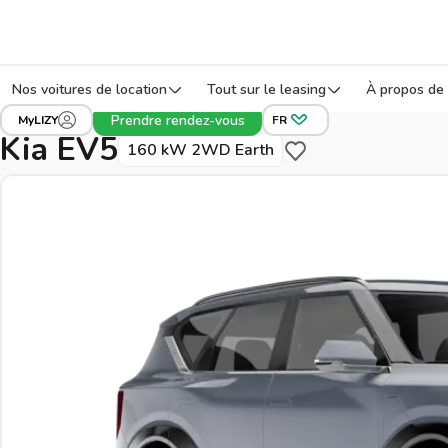
Nos voitures de location
Tout sur le leasing
À propos de 
›
›
›
Tous les véhicules
Kia
EV5
Réf: 2ACNR
Prendre rendez-vous
MyLIZY
FR
Kia EV5
160 kW 2WD Earth
Sauvegarder pour plus