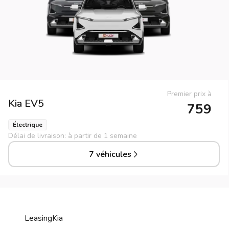
Premier prix à
Kia
EV5
759
Électrique
Délai de livraison: à partir de 1 semaine
7 véhicules
Leasing
Kia