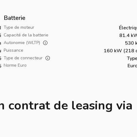
Batterie
R
Type de moteur
Électri
6
Capacité de la batterie
81.4 k
m
Autonomie (WLTP)
530 
u
Puissance
160 kW (218 c
5
Type de connecteur
Type
Norme Euro
Eur
5
n contrat de leasing via