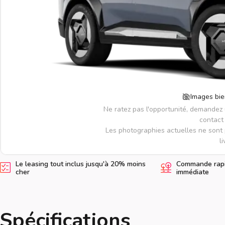
Images bie
Ne ratez pas l'opportunité, demandez
contact 
Les photographies actuelles ne sont 
li
Le leasing tout inclus jusqu'à 20% moins
Commande rapid
cher
immédiate
Spécifications