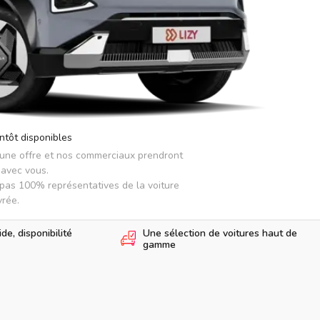
ntôt disponibles
 une offre et nos commerciaux prendront 
avec vous.

pas 100% représentatives de la voiture 
vrée.
e, disponibilité
Une sélection de voitures haut de
gamme