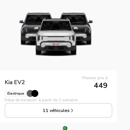
Premier prix à
Kia
EV2
449
Électrique
Délai de livraison: à partir de 1 semaine
11 véhicules