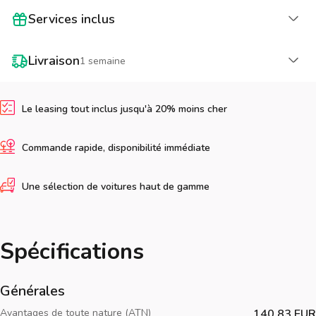
Cha
Services inclus
Cha
Livraison
1 semaine
Le leasing tout inclus jusqu'à 20% moins cher
Commande rapide, disponibilité immédiate
Une sélection de voitures haut de gamme
Spécifications
Générales
Avantages de toute nature (ATN)
140.83 EUR