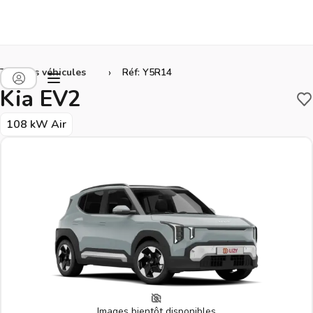
›
Tous les véhicules
Réf: Y5R14
Kia EV2
S
108 kW Air
Images bientôt disponibles