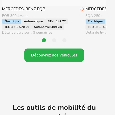
MERCEDES-BENZ
EQB
MERCEDES-BE
EQB 300 4Matic
EQA 250+
Électrique
Automatique
ATN : 147.77
Électrique
Auto
TCO 3 : ～ 570.21
Autonomie: 409 km
TCO 3 : ～ 601.92
Délai de livraison :
9 semaines
Délai de livraison 
Découvrez nos véhicules
Les outils de mobilité du