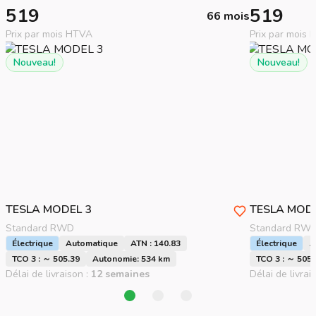
519
519
66 mois
Prix par mois HTVA
Prix par mois
Nouveau!
Nouveau!
TESLA
MODEL 3
TESLA
MODE
Standard RWD
Standard RW
Électrique
Automatique
ATN : 140.83
Électrique
A
TCO 3 : ～ 505.39
Autonomie: 534 km
TCO 3 : ～ 505.
Délai de livraison :
12 semaines
Délai de livrai