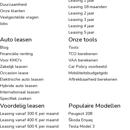
Leasing 1 jaar
Duurzaamheid
Leasing 18 maanden
Onze klanten
Leasing 2 jaar
Veelgestelde vragen
Leasing 3 jaar
Jobs
Leasing 4 jaar
Leasing 5 jaar
Auto leasen
Onze tools
Blog
Tools
Financiële renting
TCO berekenen
Voor KMO's
VAA berekenen
Zakelijk leasen
Car Policy voorbeeld
Occasion lease
Mobiliteitsbudgetgids
Elektrische auto leasen
Aftrekbaarheid berekenen
Hybride auto leasen
Internationaal leasen
Specifiek zoeken
Voordelig leasen
Populaire Modellen
Leasing vanaf 300 € per maand
Peugeot 208
Leasing vanaf 400 € per maand
Škoda Enyaq
Leasing vanaf 500 € per maand
Tesla Model 3