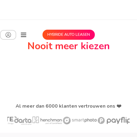
HYBRIDE AUTO LEASEN
Nooit meer kiezen
dankzij hybride leasing.
Tweedehands en dat merk je enkel aan je factuur.
Kies je favoriet uit ons aanbod en hit the road.
Al meer dan 6000 klanten vertrouwen ons ❤️