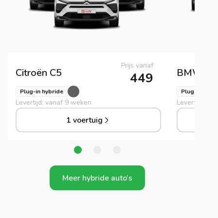
Prijs vanaf
Citroën
C5
BMW
3
449
Plug-in hybride
Plug-in hybr
Levertijd: vanaf 9 weken
Levertijd: va
1 voertuig
Meer hybride auto’s