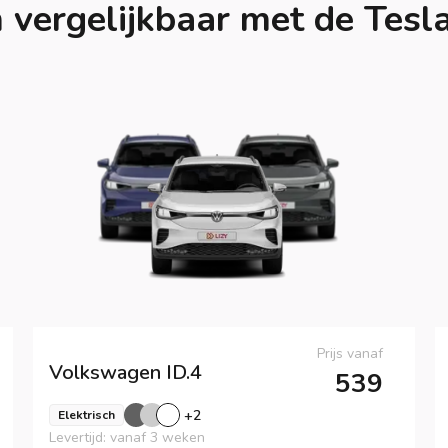
 vergelijkbaar met de Tesl
Prijs vanaf
Volkswagen
ID.4
539
+
2
Elektrisch
Levertijd: vanaf 3 weken