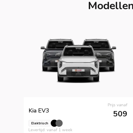
Modellen
Prijs vanaf
Kia
EV3
509
Elektrisch
Levertijd: vanaf 1 week