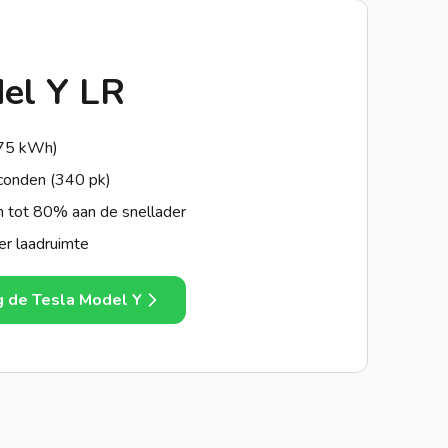
el Y LR
(75 kWh)
conden (340 pk)
n tot 80% aan de snellader
er laadruimte
g de Tesla Model Y