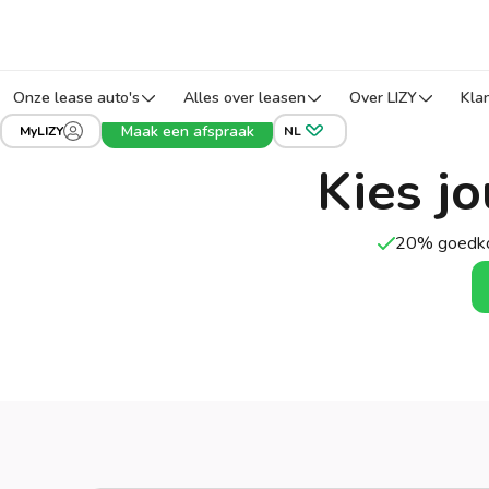
Onze lease auto's
Alles over leasen
Over LIZY
Kla
Maak een afspraak
MyLIZY
NL
Kies j
20% goedko