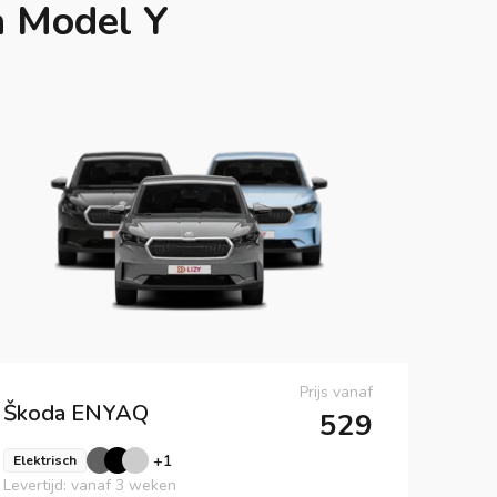
a Model Y
Prijs vanaf
Škoda
ENYAQ
529
+
1
Elektrisch
Levertijd: vanaf 3 weken