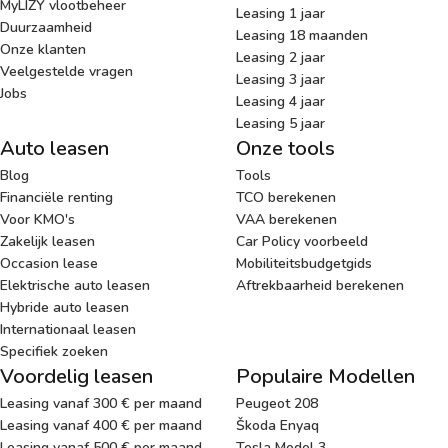
MyLIZY vlootbeheer
Leasing 1 jaar
Duurzaamheid
Leasing 18 maanden
Onze klanten
Leasing 2 jaar
Veelgestelde vragen
Leasing 3 jaar
Jobs
Leasing 4 jaar
Leasing 5 jaar
Auto leasen
Onze tools
Blog
Tools
Financiële renting
TCO berekenen
Voor KMO's
VAA berekenen
Zakelijk leasen
Car Policy voorbeeld
Occasion lease
Mobiliteitsbudgetgids
Elektrische auto leasen
Aftrekbaarheid berekenen
Hybride auto leasen
Internationaal leasen
Specifiek zoeken
Voordelig leasen
Populaire Modellen
Leasing vanaf 300 € per maand
Peugeot 208
Leasing vanaf 400 € per maand
Škoda Enyaq
Leasing vanaf 500 € per maand
Tesla Model 3