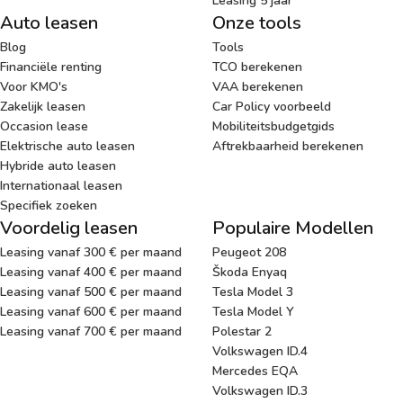
Leasing 5 jaar
Auto leasen
Onze tools
Blog
Tools
Financiële renting
TCO berekenen
Voor KMO's
VAA berekenen
Zakelijk leasen
Car Policy voorbeeld
Occasion lease
Mobiliteitsbudgetgids
Elektrische auto leasen
Aftrekbaarheid berekenen
Hybride auto leasen
Internationaal leasen
Specifiek zoeken
Voordelig leasen
Populaire Modellen
Leasing vanaf 300 € per maand
Peugeot 208
Leasing vanaf 400 € per maand
Škoda Enyaq
Leasing vanaf 500 € per maand
Tesla Model 3
Leasing vanaf 600 € per maand
Tesla Model Y
Leasing vanaf 700 € per maand
Polestar 2
Volkswagen ID.4
Mercedes EQA
Volkswagen ID.3