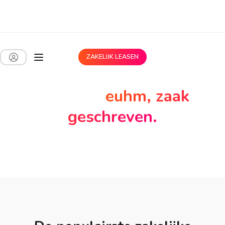
ZAKELIJK LEASEN
Een bedrijfswagen op
jouw lijf,
euhm, zaak
geschreven.
Tweedehands en dat merk je enkel aan je factuur.
Kies je favoriet uit ons aanbod en hit the road.