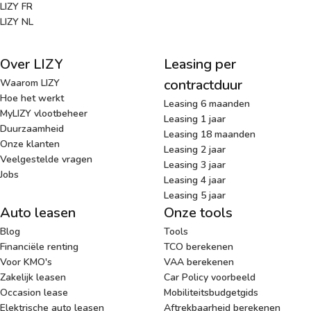
LIZY FR
LIZY NL
Over LIZY
Leasing per
contractduur
Waarom LIZY
Hoe het werkt
Leasing 6 maanden
MyLIZY vlootbeheer
Leasing 1 jaar
Duurzaamheid
Leasing 18 maanden
Onze klanten
Leasing 2 jaar
Veelgestelde vragen
Leasing 3 jaar
Jobs
Leasing 4 jaar
Leasing 5 jaar
Auto leasen
Onze tools
Blog
Tools
Financiële renting
TCO berekenen
Voor KMO's
VAA berekenen
Zakelijk leasen
Car Policy voorbeeld
Occasion lease
Mobiliteitsbudgetgids
Elektrische auto leasen
Aftrekbaarheid berekenen