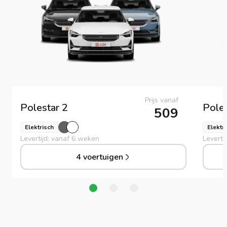
Prijs vanaf
Polestar
2
Pole
509
Elektrisch
Elektr
Levertijd: vanaf 6 weken
Leverti
4 voertuigen