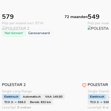
579
549
72 maanden
Prijs per maand excl. BTW
Prijs per maan
Net binnen!
Gereserveerd
POLESTAR
2
POLESTAR
Single Long Range
Single Standa
Elektrisch
Automatisch
VAA: 140.83
Elektrisch
A
TCO 3: ～ 556.3
Bereik: 632 km
TCO 3: ～ 530.
Levertijd:
8 weken
Levertijd:
6 we