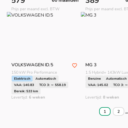
579
389
60 maanden
Prijs per maand excl. BTW
Prijs per maand excl. 
VOLKSWAGEN
ID.5
MG
3
150 kW Pro Performance
1.5 Hybrid+ 143kW Lux
Elektrisch
Automatisch
Benzine
Automatisch
VAA: 140.83
TCO 3: ～ 558.19
VAA: 145.02
TCO 3: ～
Bereik: 533 km
Levertijd:
6 weken
Levertijd:
8 weken
...
1
2