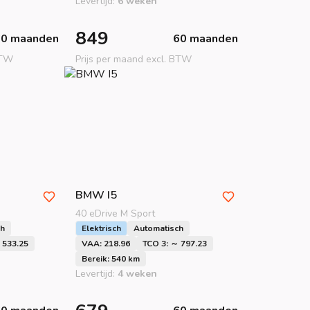
Levertijd:
6 weken
849
60 maanden
60 maanden
BTW
Prijs per maand excl. BTW
BMW
I5
40 eDrive M Sport
ch
Elektrisch
Automatisch
 533.25
VAA: 218.96
TCO 3: ～ 797.23
Bereik: 540 km
Levertijd:
4 weken