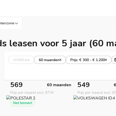
ntenzone
s leasen voor 5 jaar (60 
10.000 km
60 maanden
Prijs: € 300 - € 1.200
569
549
60 maanden
Prijs per maand excl. BTW
Prijs per maand excl. 
Net binnen!