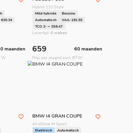
Hybrid 110 Style
ch
Mild hybride
Benzine
 630.34
Automatisch
VAA: 161.55
TCO 3: ～ 556.47
Levertijd:
6 weken
659
60 maanden
60 maanden
BTW
Prijs per maand excl. BTW
BMW
I4 GRAN COUPE
40 eDrive M Sport
Elektrisch
Automatisch