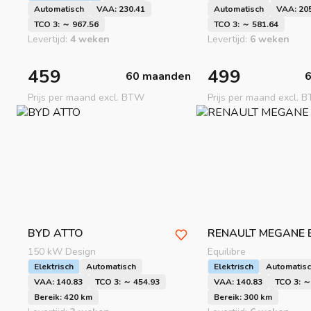
Automatisch
VAA: 230.41
Automatisch
VAA: 20
TCO 3: ～ 967.56
TCO 3: ～ 581.64
Levertijd:
4 weken
Levertijd:
6 weken
459
499
60 maanden
Prijs per maand excl. BTW
Prijs per maand excl. 
BYD
ATTO
RENAULT
MEGANE 
150 kW Design
Equilibre
Elektrisch
Automatisch
Elektrisch
Automatis
VAA: 140.83
TCO 3: ～ 454.93
VAA: 140.83
TCO 3: ～
Bereik: 420 km
Bereik: 300 km