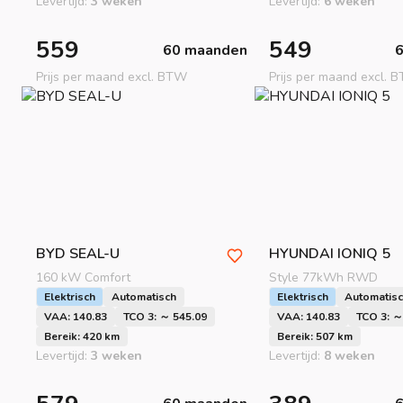
Levertijd:
3 weken
Levertijd:
6 weken
559
549
60 maanden
Prijs per maand excl. BTW
Prijs per maand excl. 
BYD
SEAL-U
HYUNDAI
IONIQ 5
160 kW Comfort
Style 77kWh RWD
Elektrisch
Automatisch
Elektrisch
Automatis
VAA: 140.83
TCO 3: ～ 545.09
VAA: 140.83
TCO 3: ～
Bereik: 420 km
Bereik: 507 km
Levertijd:
3 weken
Levertijd:
8 weken