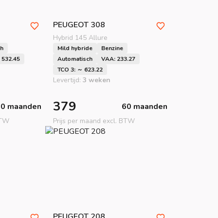
PEUGEOT
308
Hybrid 145 Allure
ch
Mild hybride
Benzine
 532.45
Automatisch
VAA: 233.27
TCO 3: ～ 623.22
Levertijd:
3 weken
379
60 maanden
60 maanden
BTW
Prijs per maand excl. BTW
PEUGEOT
208