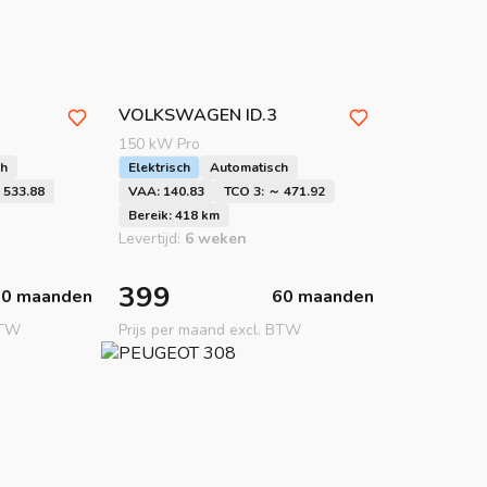
VOLKSWAGEN
ID.3
150 kW Pro
ch
Elektrisch
Automatisch
 533.88
VAA: 140.83
TCO 3: ～ 471.92
Bereik: 418 km
Levertijd:
6 weken
399
60 maanden
60 maanden
BTW
Prijs per maand excl. BTW