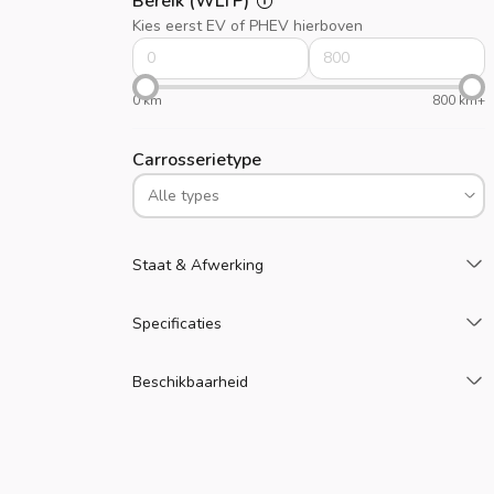
Bereik (WLTP)
Kies eerst EV of PHEV hierboven
0 km
800 km+
Carrosserietype
L
Staat & Afwerking
L
Specificaties
L
Beschikbaarheid