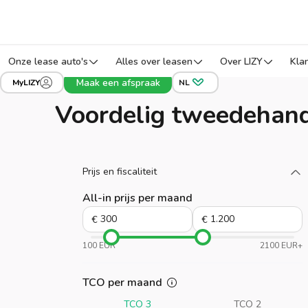
Onze lease auto's
Alles over leasen
Over LIZY
Kla
Maak een afspraak
MyLIZY
NL
Voordelig tweedehand
Laad meer
Prijs en fiscaliteit
All-in prijs per maand
€
€
100 EUR
2100 EUR+
TCO per maand
TCO 3
TCO 2