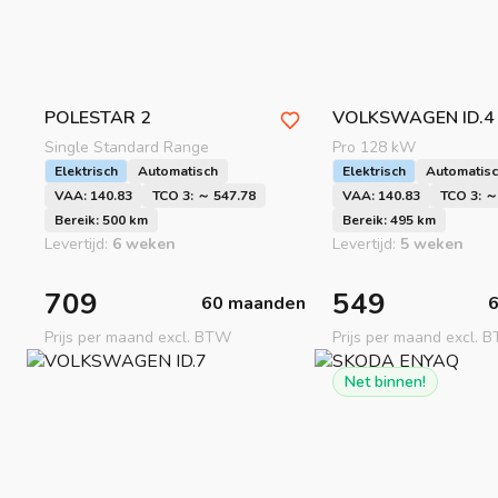
POLESTAR
2
VOLKSWAGEN
ID.4
Single Standard Range
Pro 128 kW
Elektrisch
Automatisch
Elektrisch
Automatis
VAA: 140.83
TCO 3: ～ 547.78
VAA: 140.83
TCO 3: ～
Bereik: 500 km
Bereik: 495 km
Levertijd:
6 weken
Levertijd:
5 weken
709
549
60 maanden
Prijs per maand excl. BTW
Prijs per maand excl. 
Net binnen!