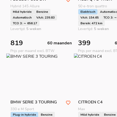
Hybrid 145 Allure
50 e-tron quattro
Mild hybride
Benzine
Elektrisch
Automatis
Automatisch
VAA: 239.83
VAA: 154.65
TCO 3: ～
TCO 3: ～ 656.17
Bereik: 472 km
Levertijd:
5 weken
Levertijd:
5 weken
819
399
60 maanden
Prijs per maand excl. BTW
Prijs per maand excl. 
aad meer
aad meer
aad meer
BMW
SERIE 3 TOURING
CITROEN
C4
330 e M Sport
Max
Plug-in hybride
Benzine
Mild hybride
Benzine