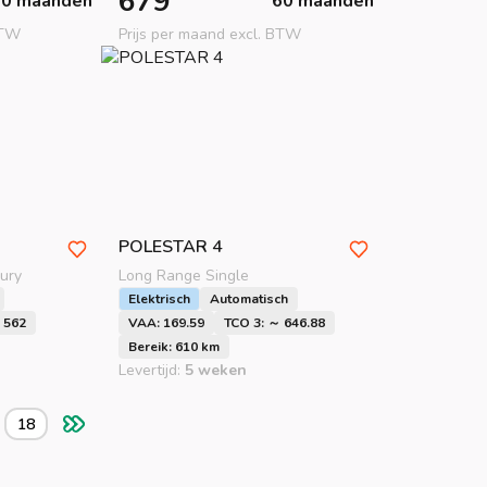
679
60 maanden
60 maanden
BTW
Prijs per maand excl. BTW
POLESTAR
4
ury
Long Range Single
Elektrisch
Automatisch
 562
VAA: 169.59
TCO 3: ～ 646.88
Bereik: 610 km
Levertijd:
5 weken
18