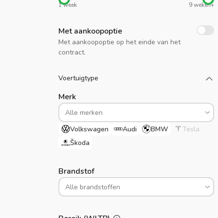
1 week
9 weken+
Met aankoopoptie
Met aankoopoptie op het einde van het
contract.
Laad meer
Voertuigtype
Merk
Volkswagen
Audi
BMW
Tesla
Škoda
Brandstof