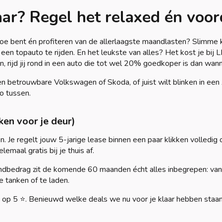
aar? Regel het relaxed én voor
toe bent én profiteren van de allerlaagste maandlasten? Slimme
n topauto te rijden. En het leukste van alles? Het kost je bij LI
ijd jij rond in een auto die tot wel 20% goedkoper is dan wann
 een betrouwbare Volkswagen of Skoda, of juist wilt blinken in 
o tussen.
ken voor je deur)
Je regelt jouw 5-jarige lease binnen een paar klikken volledig o
aal gratis bij je thuis af.
ndbedrag zit de komende 60 maanden écht alles inbegrepen: van 
e tanken of te laden.
 op 5 ⭐. Benieuwd welke deals we nu voor je klaar hebben staan? 