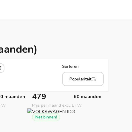
maanden)
Sorteren
Populariteit
479
60 maanden
60 maanden
BTW
Prijs per maand excl. BTW
Net binnen!