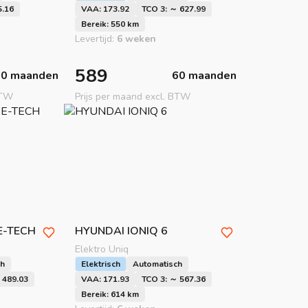
5.16
VAA: 173.92
TCO 3: ～ 627.99
Bereik: 550 km
Levertijd:
6 weken
589
60 maanden
60 maanden
BTW
Prijs per maand excl. BTW
E-TECH
HYUNDAI
IONIQ 6
Elektro Uniq
ch
Elektrisch
Automatisch
 489.03
VAA: 171.93
TCO 3: ～ 567.36
Bereik: 614 km