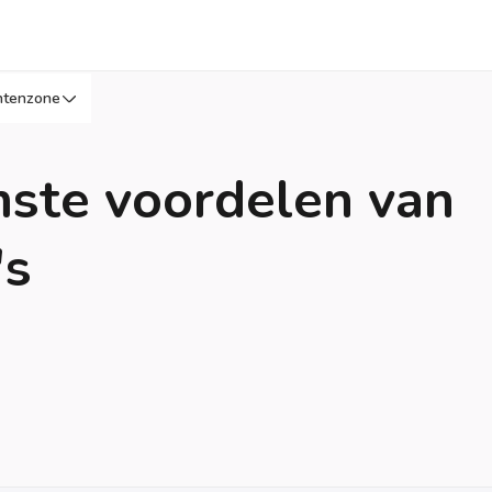
ntenzone
mste voordelen van
's