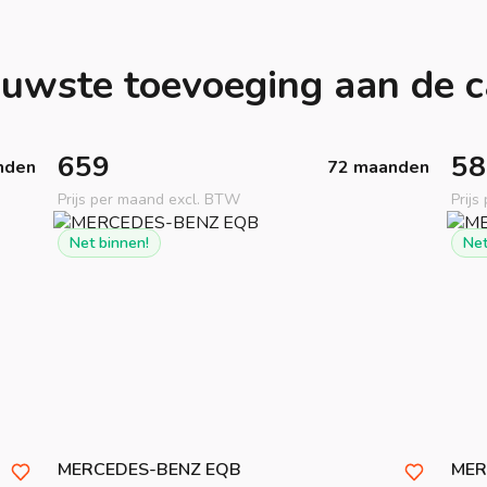
euwste toevoeging aan de c
659
58
nden
72 maanden
Prijs per maand excl. BTW
Prij
Net binnen!
Net
MERCEDES-BENZ
EQB
MER