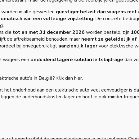
al interessant, maar de regelgeving is de voorbije jaren geëvoluee
en worden in alle gewesten
gunstiger belast dan wagens met
tomatisch van een volledige vrijstelling
. De concrete bedrag
g.
ns die
tot en met 31 december 2026
worden besteld, zijn
10
lijft de aftrekbaarheid behouden, maar
neemt ze geleidelijk af
.
oordeel bij privégebruik ligt
aanzienlijk lager
voor elektrische 
che wagens een
beduidend lagere solidariteitsbijdrage
dan vo
rische auto’s in België? Klik dan hier.
dat het onderhoud aan een elektrische auto veel eenvoudiger is d
 liggen de onderhoudskosten lager en hoef je ook minder frequen