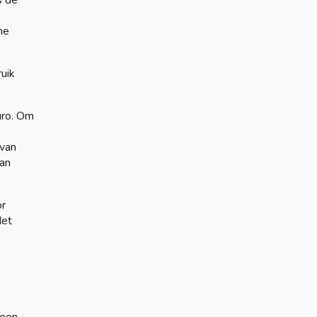
s de
he
ruik
uro. Om
 van
aan
or
Het