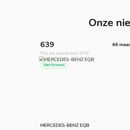
Onze ni
639
66 maa
Prijs per maand excl. BTW
Net binnen!
MERCEDES-BENZ
EQB