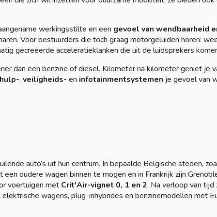
reen die zich wil inzetten voor duurzame mobiliteit, ze bieden ook
er aangename werkingsstilte en een
gevoel van wendbaarheid e
aren. Voor bestuurders die toch graag motorgeluiden horen: wee
tig gecreëerde acceleratieklanken die uit de luidsprekers komen
ener dan een benzine of diesel. Kilometer na kilometer geniet je 
jhulp-
,
veiligheids-
en
infotainmentsystemen
je gevoel van w
ende auto’s uit hun centrum. In bepaalde Belgische steden, zoa
 een oudere wagen binnen te mogen en in Frankrijk zijn Grenoble
oor voertuigen met
Crit'Air-vignet 0, 1 en 2
. Na verloop van tijd 
elektrische wagens, plug-inhybrides en benzinemodellen met E