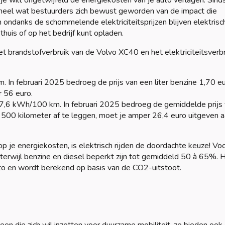
, je wilt ongetwijfeld de energiekosten van je auto verlagen. Sind
jn heel wat bestuurders zich bewust geworden van de impact die
 ondanks de schommelende elektriciteitsprijzen blijven elektrisc
 thuis of op het bedrijf kunt opladen.
et brandstofverbruik van de Volvo XC40 en het elektriciteitsverb
km. In februari 2025 bedroeg de prijs van een liter benzine 1,70 e
r 56 euro.
,6 kWh/100 km. In februari 2025 bedroeg de gemiddelde prijs
e 500 kilometer af te leggen, moet je amper 26,4 euro
uitgeven 
n op je energiekosten, is elektrisch rijden de doordachte keuze! Vo
 terwijl benzine en diesel beperkt zijn tot gemiddeld 50 à 65%. 
uto en wordt berekend op basis van de CO2-uitstoot.