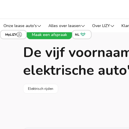
Onze lease auto's
Alles over leasen
Over LIZY
Kla
Maak een afspraak
MyLIZY
NL
Auto leasing
Blog
De vijf voornaa
elektrische auto
Elektrisch rijden