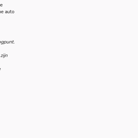
te
he auto
ogpunt.
zijn
e