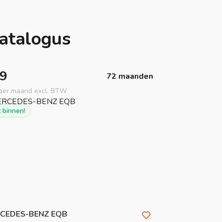
atalogus
9
72 maanden
s per maand excl. BTW
 binnen!
CEDES-BENZ
EQB