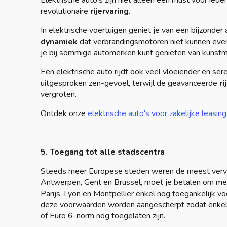
Elektrische auto's zijn niet alleen een must voor iede
revolutionaire
rijervaring
.
In elektrische voertuigen geniet je van een bijzond
dynamiek
dat verbrandingsmotoren niet kunnen even
je bij sommige automerken kunt genieten van kunstma
Een elektrische auto rijdt ook veel vloeiender en ser
uitgesproken zen-gevoel, terwijl de geavanceerde
ri
vergroten.
Ontdek onze
elektrische auto's voor zakelijke leasing
5. Toegang tot alle stadscentra
Steeds meer Europese steden weren de meest vervuil
Antwerpen, Gent en Brussel, moet je betalen om met
Parijs, Lyon en Montpellier enkel nog toegankelijk v
deze voorwaarden worden aangescherpt zodat enkel 
of Euro 6-norm nog toegelaten zijn.