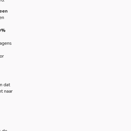
rd.
 een
en
0%
wagens
or
an dat
t naar