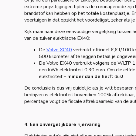
Of je nu een particuliere of zakelijke bestuurder bent
extreme prijsstijgingen tijdens de coronaperiode zi
brandstof kan hebben op het totale kostenplaatje. En
voertuigen in dat opzicht het voordeligst, zeker als je
Kijk maar naar deze eenvoudige vergelijking tussen h
van de zuiver elektrische EX40:
De
Volvo XC40
verbruikt officieel 6,6 l/100 
500 kilometer af te leggen betaal je ongevee
De Volvo EX40 verbruikt volgens de WLTP 17
een kWh elektriciteit 0,30 euro. Om diezelfd
elektriciteit –
minder dan de helft
dus!
De conclusie is dus vrij duidelijk: als je wilt bespare
bedrijven is elektriciteit bovendien 100% aftrekbaar,
percentage volgt de fiscale aftrekbaarheid van de a
4. Een onvergelijkbare rijervaring