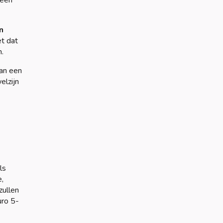
 een
n
t dat
.
van een
elzijn
ls
,
zullen
uro 5-