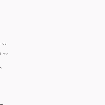
m de
ductie
m