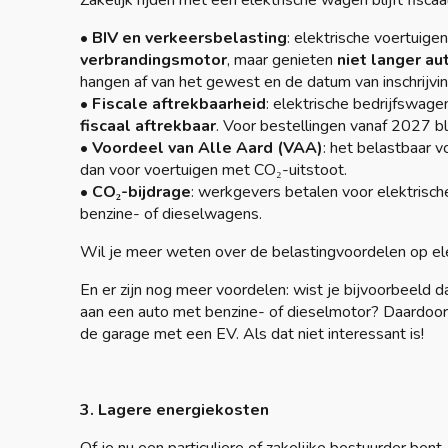
Zakelijk rijden met een elektrische wagen blijft fisca
•
BIV en verkeersbelasting
: elektrische voertuig
verbrandingsmotor
, maar genieten
niet langer au
hangen af van het gewest en de datum van inschrijvin
•
Fiscale aftrekbaarheid
: elektrische bedrijfswage
fiscaal aftrekbaar
. Voor bestellingen vanaf 2027 b
•
Voordeel van Alle Aard (VAA)
: het belastbaar v
dan voor voertuigen met CO₂-uitstoot.
•
CO₂-bijdrage
: werkgevers betalen voor elektris
benzine- of dieselwagens.
Wil je meer weten over de belastingvoordelen op elekt
En er zijn nog meer voordelen: wist je bijvoorbeeld 
aan een auto met benzine- of dieselmotor? Daardoor
de garage met een EV. Als dat niet interessant is!
3. Lagere energiekosten