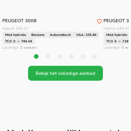
PEUGEOT
3008
PEUGEOT
3
Hybrid 145 GT
Hybrid 145 All
Mild hybride
Benzine
Automatisch
VAA: 335.84
Mild hybride
TCO 3: ～ 764.04
TCO 3: ～ 726.
Levertijd:
5 weken
Levertijd:
5 we
Bekijk het volledige aanbod