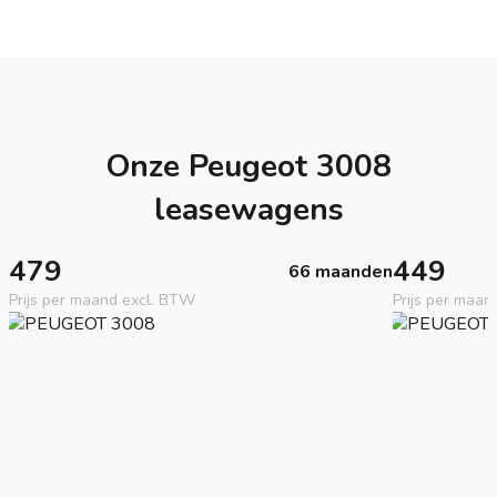
Onze Peugeot 3008
leasewagens
479
449
66 maanden
Prijs per maand excl. BTW
Prijs per maan