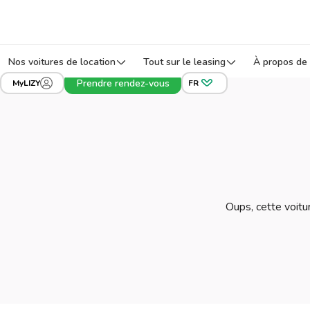
Nos voitures de location
Tout sur le leasing
À propos de 
Prendre rendez-vous
MyLIZY
FR
Oups, cette voitur