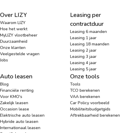
Over LIZY
Leasing per
Waarom LIZY
contractduur
Hoe het werkt
Leasing 6 maanden
MyLIZY vlootbeheer
Leasing 1 jaar
Duurzaamheid
Leasing 18 maanden
Onze klanten
Leasing 2 jaar
Veelgestelde vragen
Leasing 3 jaar
Jobs
Leasing 4 jaar
Leasing 5 jaar
Auto leasen
Onze tools
Blog
Tools
Financiële renting
TCO berekenen
Voor KMO's
VAA berekenen
Zakelijk leasen
Car Policy voorbeeld
Occasion lease
Mobiliteitsbudgetgids
Elektrische auto leasen
Aftrekbaarheid berekenen
Hybride auto leasen
Internationaal leasen