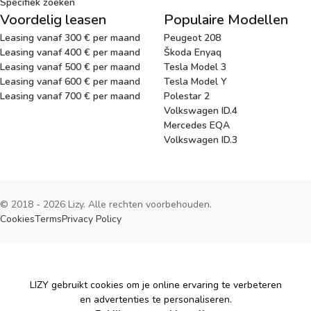
Specifiek zoeken
Voordelig leasen
Populaire Modellen
Leasing vanaf 300 € per maand
Peugeot 208
Leasing vanaf 400 € per maand
Škoda Enyaq
Leasing vanaf 500 € per maand
Tesla Model 3
Leasing vanaf 600 € per maand
Tesla Model Y
Leasing vanaf 700 € per maand
Polestar 2
Volkswagen ID.4
Mercedes EQA
Volkswagen ID.3
© 2018 - 2026 Lizy. Alle rechten voorbehouden.
Cookies
Terms
Privacy Policy
Cookies
LIZY gebruikt cookies om je online ervaring te verbeteren
en advertenties te personaliseren.