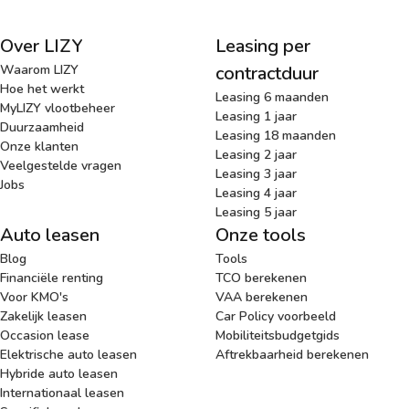
Over LIZY
Leasing per
Waarom LIZY
contractduur
Hoe het werkt
Leasing 6 maanden
MyLIZY vlootbeheer
Leasing 1 jaar
Duurzaamheid
Leasing 18 maanden
Onze klanten
Leasing 2 jaar
Veelgestelde vragen
Leasing 3 jaar
Jobs
Leasing 4 jaar
Leasing 5 jaar
Auto leasen
Onze tools
Blog
Tools
Financiële renting
TCO berekenen
Voor KMO's
VAA berekenen
Zakelijk leasen
Car Policy voorbeeld
Occasion lease
Mobiliteitsbudgetgids
Elektrische auto leasen
Aftrekbaarheid berekenen
Hybride auto leasen
Internationaal leasen