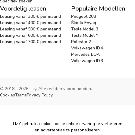
Specifiek zoeken
Voordelig leasen
Populaire Modellen
Leasing vanaf 300 € per maand
Peugeot 208
Leasing vanaf 400 € per maand
Škoda Enyaq
Leasing vanaf 500 € per maand
Tesla Model 3
Leasing vanaf 600 € per maand
Tesla Model Y
Leasing vanaf 700 € per maand
Polestar 2
Volkswagen ID.4
Mercedes EQA
Volkswagen ID.3
© 2018 - 2026 Lizy. Alle rechten voorbehouden.
Cookies
Terms
Privacy Policy
Cookies
LIZY gebruikt cookies om je online ervaring te verbeteren
en advertenties te personaliseren.