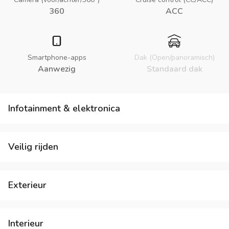
360
ACC
Smartphone-apps
Dak (Open/panoramisch)
Aanwezig
Standaard dak
Infotainment & elektronica
Veilig rijden
Exterieur
Interieur