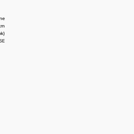
ne
km
k)
6E