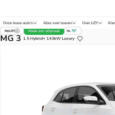
Onze lease auto's
Alles over leasen
Over LIZY
Kla
›
›
›
Alle voertuigen
MG
3
Ref: BGSYY
Maak een afspraak
MyLIZY
NL
MG 3
1.5 Hybrid+ 143kW Luxury
Bewaar voor later