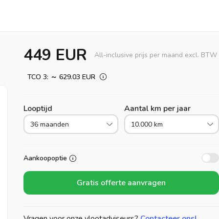
449 EUR
All-inclusive prijs per maand excl. BTW
TCO 3: ～ 629.03 EUR
Looptijd
Aantal km per jaar
36 maanden
10.000 km
Aankoopoptie
Gratis offerte aanvragen
Vragen voor onze vlootadviseurs?
Contacteer ons!