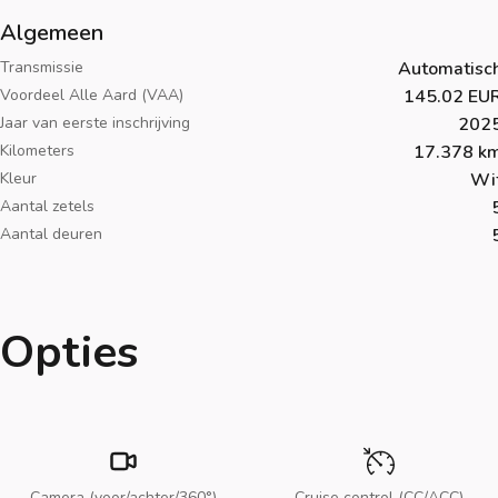
Algemeen
Transmissie
Automatisc
Voordeel Alle Aard (VAA)
145.02 EU
Jaar van eerste inschrijving
202
Kilometers
17.378 k
Kleur
Wi
Aantal zetels
Aantal deuren
Opties
Camera (voor/achter/360°)
Cruise control (CC/ACC)