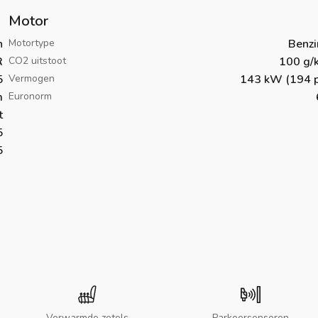
Motor
h
Motortype
Benzi
R
CO2 uitstoot
100 g/
5
Vermogen
143 kW (194 p
m
Euronorm
t
5
5
Verwarmde zetels
Parkeersensoren