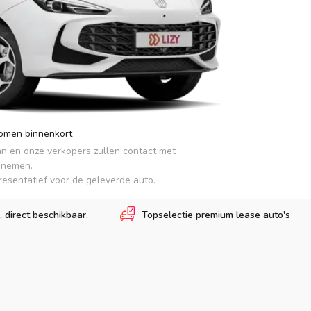
komen binnenkort
an en onze verkopers zullen contact met 
pnemen.

presentatief voor de geleverde auto.
, direct beschikbaar.
Topselectie premium lease auto's