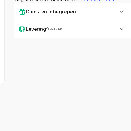
La
Diensten Inbegrepen
La
Levering
9 weken