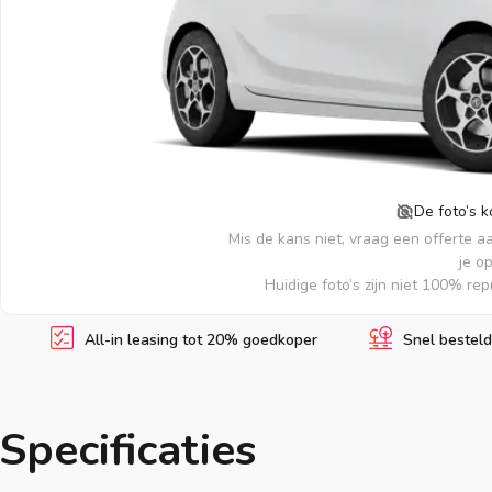
De foto’s 
Mis de kans niet, vraag een offerte a
je o
Huidige foto’s zijn niet 100% re
All-in leasing tot 20% goedkoper
Snel besteld
Specificaties