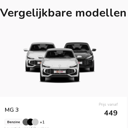
Vergelijkbare modellen
Prijs vanaf
MG
3
449
+
1
Benzine