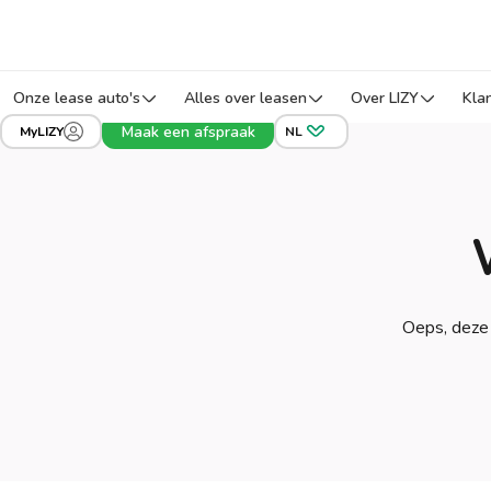
Onze lease auto's
Alles over leasen
Over LIZY
Kla
Maak een afspraak
MyLIZY
NL
Oeps, deze 