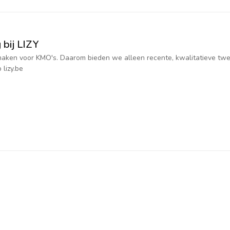
 bij LIZY
jk maken voor KMO's. Daarom bieden we alleen recente, kwalitatieve t
 lizy.be