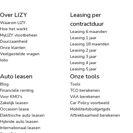
Over LIZY
Leasing per
Waarom LIZY
contractduur
Hoe het werkt
Leasing 6 maanden
MyLIZY vlootbeheer
Leasing 1 jaar
Duurzaamheid
Leasing 18 maanden
Onze klanten
Leasing 2 jaar
Veelgestelde vragen
Leasing 3 jaar
Jobs
Leasing 4 jaar
Leasing 5 jaar
Auto leasen
Onze tools
Blog
Tools
Financiële renting
TCO berekenen
Voor KMO's
VAA berekenen
Zakelijk leasen
Car Policy voorbeeld
Occasion lease
Mobiliteitsbudgetgids
Elektrische auto leasen
Aftrekbaarheid berekenen
Hybride auto leasen
Internationaal leasen