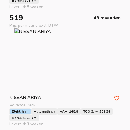
Bereik: 601 km
Levertijd:
5 weken
519
48 maanden
Prijs per maand excl. BTW
NISSAN
ARIYA
Advance Pack
Elektrisch
Automatisch
VAA: 148.8
TCO 3: ～ 509.34
Bereik: 523 km
Levertijd:
3 weken