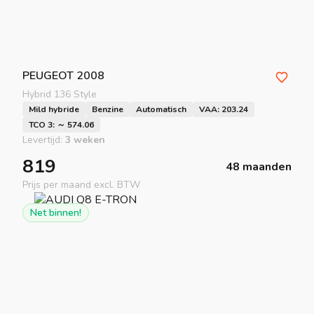
PEUGEOT
2008
Hybrid 136 Style
Mild hybride
Benzine
Automatisch
VAA: 203.24
TCO 3: ～ 574.06
Levertijd:
3 weken
819
48 maanden
Prijs per maand excl. BTW
Net binnen!