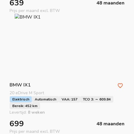
639
48 maanden
Prijs per maand excl. BTW
BMW
IX1
20 eDrive M Sport
Elektrisch
Automatisch
VAA: 157
TCO 3: ～ 609.84
Bereik: 452 km
Levertijd:
8 weken
699
48 maanden
Prijs per maand excl. BTW