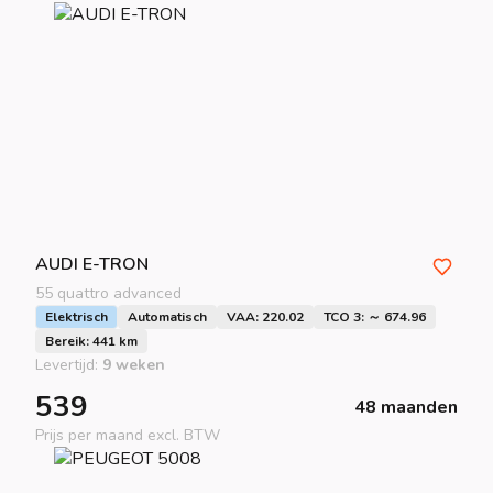
AUDI
E-TRON
55 quattro advanced
Elektrisch
Automatisch
VAA: 220.02
TCO 3: ～ 674.96
Bereik: 441 km
Levertijd:
9 weken
539
48 maanden
Prijs per maand excl. BTW