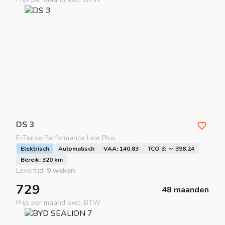
DS
3
E-Tense Performance Line Plus
Elektrisch
Automatisch
VAA: 140.83
TCO 3: ～ 398.24
Bereik: 320 km
Levertijd:
9 weken
729
48 maanden
Prijs per maand excl. BTW