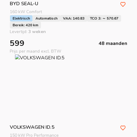
BYD
SEAL-U
160 kW Comfort
Elektrisch
Automatisch
VAA: 140.83
TCO 3: ～ 570.67
Bereik: 420 km
Levertijd:
3 weken
599
48 maanden
Prijs per maand excl. BTW
VOLKSWAGEN
ID.5
150 kW Pro Performance