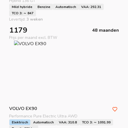
Hybrid 136 GT
Mild hybride
Benzine
Automatisch
VAA: 292.31
TCO 3: ～ 847
Levertijd:
3 weken
1179
48 maanden
Prijs per maand excl. BTW
VOLVO
EX90
Performance Pure Electric Ultra AWD
Elektrisch
Automatisch
VAA: 310.8
TCO 3: ～ 1091.99