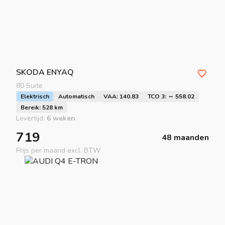
SKODA
ENYAQ
80 Suite
Elektrisch
Automatisch
VAA: 140.83
TCO 3: ～ 558.02
Bereik: 528 km
Levertijd:
6 weken
719
48 maanden
Prijs per maand excl. BTW