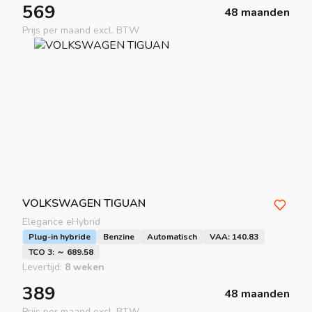
569
48 maanden
Prijs per maand excl. BTW
VOLKSWAGEN
TIGUAN
Elegance eHybrid
Plug-in hybride
Benzine
Automatisch
VAA: 140.83
TCO 3: ～ 689.58
Levertijd:
8 weken
389
48 maanden
Prijs per maand excl. BTW