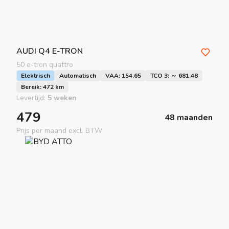
AUDI
Q4 E-TRON
50 e-tron quattro
Elektrisch
Automatisch
VAA: 154.65
TCO 3: ～ 681.48
Bereik: 472 km
Levertijd:
5 weken
479
48 maanden
Prijs per maand excl. BTW