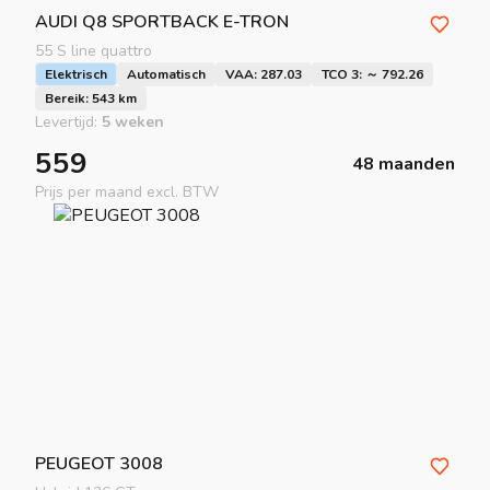
AUDI
Q8 SPORTBACK E-TRON
55 S line quattro
Elektrisch
Automatisch
VAA: 287.03
TCO 3: ～ 792.26
Bereik: 543 km
Levertijd:
5 weken
559
48 maanden
Prijs per maand excl. BTW
PEUGEOT
3008