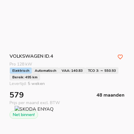
VOLKSWAGEN
ID.4
Pro 128 kW
Elektrisch
Automatisch
VAA: 140.83
TCO 3: ～ 550.93
Bereik: 495 km
Levertijd:
5 weken
579
48 maanden
Prijs per maand excl. BTW
Net binnen!