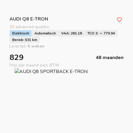
AUDI
Q8 E-TRON
55 advanced quattro
Elektrisch
Automatisch
VAA: 261.18
TCO 3: ～ 779.94
Bereik: 531 km
Levertijd:
6 weken
829
48 maanden
Prijs per maand excl. BTW