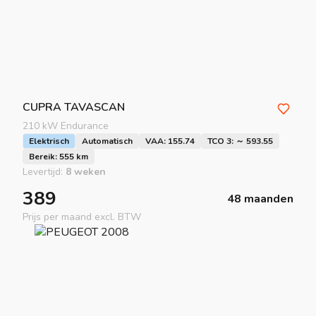
CUPRA
TAVASCAN
210 kW Endurance
Elektrisch
Automatisch
VAA: 155.74
TCO 3: ～ 593.55
Bereik: 555 km
Levertijd:
8 weken
389
48 maanden
Prijs per maand excl. BTW