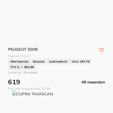
PEUGEOT
5008
Hybrid 136 GT
Mild hybride
Benzine
Automatisch
VAA: 344.76
TCO 3: ～ 852.86
Levertijd:
8 weken
619
48 maanden
Prijs per maand excl. BTW