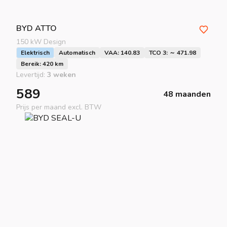
BYD
ATTO
150 kW Design
Elektrisch
Automatisch
VAA: 140.83
TCO 3: ～ 471.98
Bereik: 420 km
Levertijd:
3 weken
589
48 maanden
Prijs per maand excl. BTW