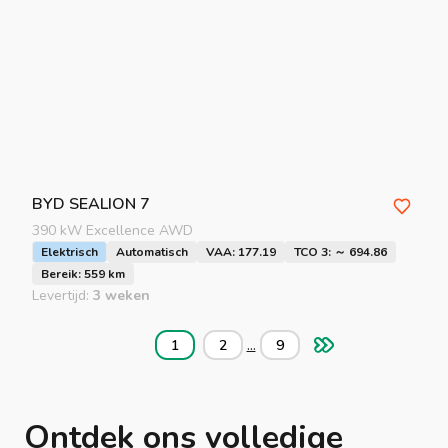
BYD
SEALION 7
390 kW Excellence AWD
Elektrisch
Automatisch
VAA: 177.19
TCO 3: ～ 694.86
Bereik: 559 km
Levertijd:
3 weken
...
1
2
9
Ontdek ons volledige