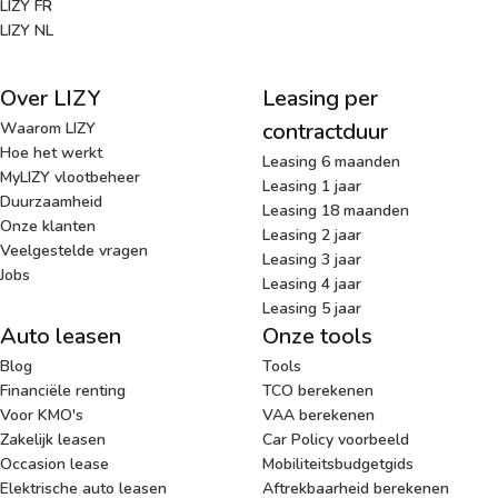
LIZY FR
LIZY NL
Over LIZY
Leasing per
contractduur
Waarom LIZY
Hoe het werkt
Leasing 6 maanden
MyLIZY vlootbeheer
Leasing 1 jaar
Duurzaamheid
Leasing 18 maanden
Onze klanten
Leasing 2 jaar
Veelgestelde vragen
Leasing 3 jaar
Jobs
Leasing 4 jaar
Leasing 5 jaar
Auto leasen
Onze tools
Blog
Tools
Financiële renting
TCO berekenen
Voor KMO's
VAA berekenen
Zakelijk leasen
Car Policy voorbeeld
Occasion lease
Mobiliteitsbudgetgids
Elektrische auto leasen
Aftrekbaarheid berekenen