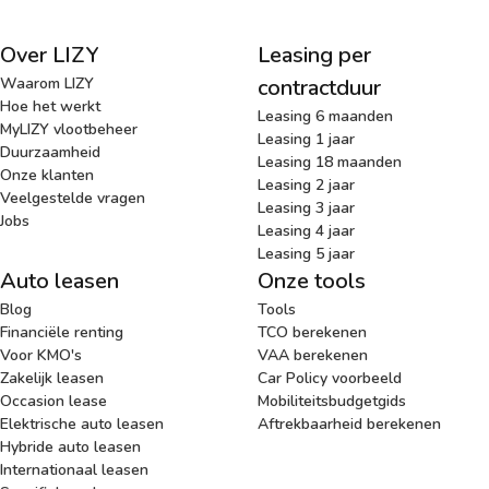
Over LIZY
Leasing per
Waarom LIZY
contractduur
Hoe het werkt
Leasing 6 maanden
MyLIZY vlootbeheer
Leasing 1 jaar
Duurzaamheid
Leasing 18 maanden
Onze klanten
Leasing 2 jaar
Veelgestelde vragen
Leasing 3 jaar
Jobs
Leasing 4 jaar
Leasing 5 jaar
Auto leasen
Onze tools
Blog
Tools
Financiële renting
TCO berekenen
Voor KMO's
VAA berekenen
Zakelijk leasen
Car Policy voorbeeld
Occasion lease
Mobiliteitsbudgetgids
Elektrische auto leasen
Aftrekbaarheid berekenen
Hybride auto leasen
Internationaal leasen