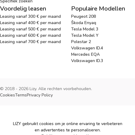
Specifiek zoeken
Voordelig leasen
Populaire Modellen
Leasing vanaf 300 € per maand
Peugeot 208
Leasing vanaf 400 € per maand
Škoda Enyaq
Leasing vanaf 500 € per maand
Tesla Model 3
Leasing vanaf 600 € per maand
Tesla Model Y
Leasing vanaf 700 € per maand
Polestar 2
Volkswagen ID.4
Mercedes EQA
Volkswagen ID.3
© 2018 - 2026 Lizy. Alle rechten voorbehouden.
Cookies
Terms
Privacy Policy
Cookies
LIZY gebruikt cookies om je online ervaring te verbeteren
en advertenties te personaliseren.