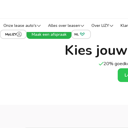
Onze lease auto's
Alles over leasen
Over LIZY
Kla
Maak een afspraak
MyLIZY
NL
Kies jouw
20% goedko
L