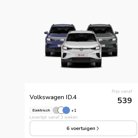
Prijs vanaf
Volkswagen
ID.4
539
+
1
Elektrisch
Levertijd: vanaf 3 weken
6 voertuigen