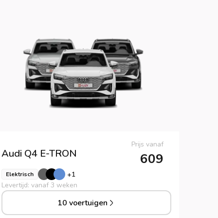
Prijs vanaf
Audi
Q4 E-TRON
609
+
1
Elektrisch
Levertijd: vanaf 3 weken
10 voertuigen