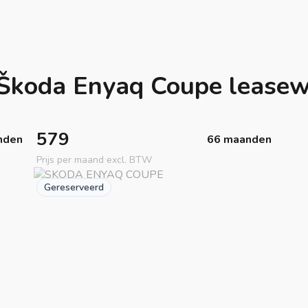
Škoda Enyaq Coupe lease
579
nden
66 maanden
Prijs per maand excl. BTW
Gereserveerd