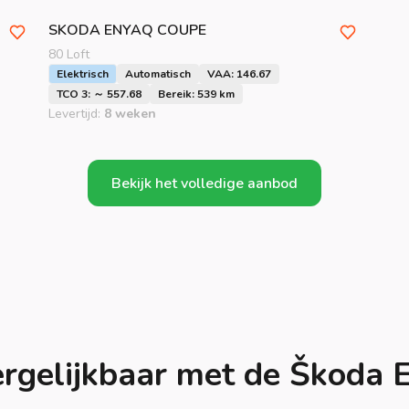
SKODA
ENYAQ COUPE
80 Loft
Elektrisch
Automatisch
VAA: 146.67
TCO 3: ～ 557.68
Bereik: 539 km
Levertijd:
8 weken
Bekijk het volledige aanbod
rgelijkbaar met de Škoda