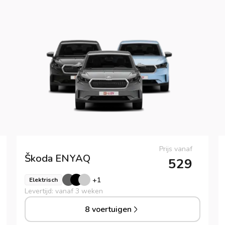
Prijs vanaf
Škoda
ENYAQ
529
+
1
Elektrisch
Levertijd: vanaf 3 weken
8 voertuigen