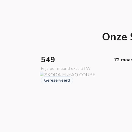
Onze 
549
72 maa
Prijs per maand excl. BTW
Gereserveerd