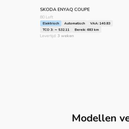
SKODA
ENYAQ COUPE
80 Loft
Elektrisch
Automatisch
VAA: 140.83
TCO 3: ～ 532.11
Bereik: 683 km
Levertijd:
3 weken
Modellen ve