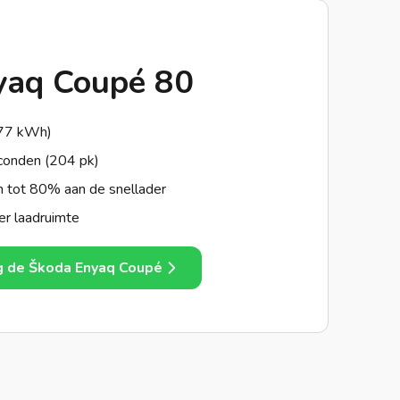
yaq Coupé 80
(77 kWh)
conden (204 pk)
n tot 80% aan de snellader
er laadruimte
g de Škoda Enyaq Coupé