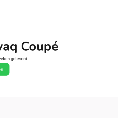
nyaq Coupé
weken geleverd
es