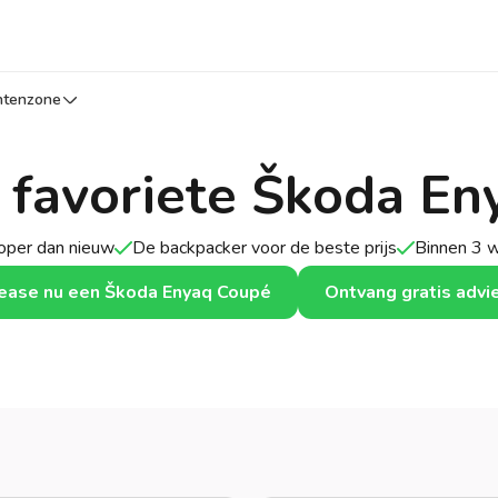
ntenzone
 favoriete Škoda E
per dan nieuw
De backpacker voor de beste prijs
Binnen 3 
ease nu een Škoda Enyaq Coupé
Ontvang gratis advi