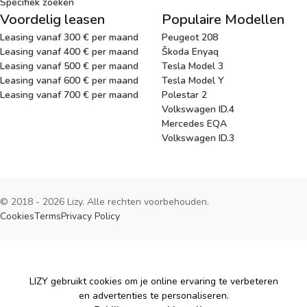
Specifiek zoeken
Voordelig leasen
Populaire Modellen
Leasing vanaf 300 € per maand
Peugeot 208
Leasing vanaf 400 € per maand
Škoda Enyaq
Leasing vanaf 500 € per maand
Tesla Model 3
Leasing vanaf 600 € per maand
Tesla Model Y
Leasing vanaf 700 € per maand
Polestar 2
Volkswagen ID.4
Mercedes EQA
Volkswagen ID.3
© 2018 - 2026 Lizy. Alle rechten voorbehouden.
Cookies
Terms
Privacy Policy
Cookies
LIZY gebruikt cookies om je online ervaring te verbeteren
en advertenties te personaliseren.