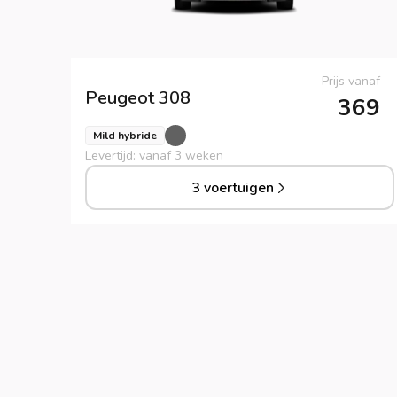
Prijs vanaf
Peugeot
308
369
Mild hybride
Levertijd: vanaf 3 weken
3 voertuigen