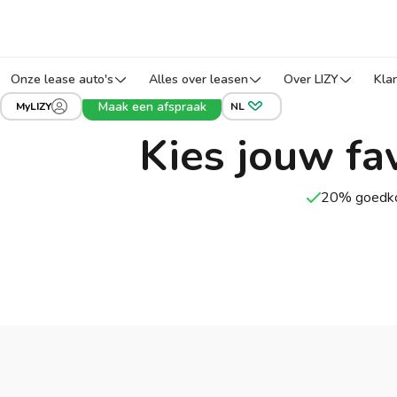
Onze lease auto's
Alles over leasen
Over LIZY
Kla
Maak een afspraak
MyLIZY
NL
Kies jouw fa
20% goedko