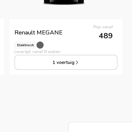
Prijs vanaf
Renault
MEGANE
489
Elektrisch
Levertijd: vanaf 8 weken
1 voertuig