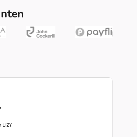
anten
Y
n LIZY.