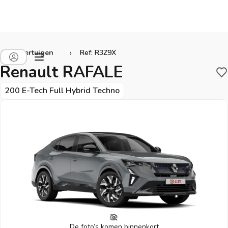
›
Alle voertuigen
Ref: R3Z9X
Renault RAFALE
B
200 E-Tech Full Hybrid Techno
De foto’s komen binnenkort