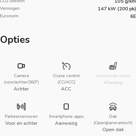
CO2 uitstoot
105 g/km
Vermogen
147 kW (200 pk)
Euronorm
6E
Opties
Camera
Cruise control
Verwarmde zetels
(voor/achter/360°)
(CC/ACC)
Afwezig
Achter
ACC
Parkeersensoren
Smartphone-apps
Dak
Voor en achter
Aanwezig
(Open/panoramisch)
Open dak