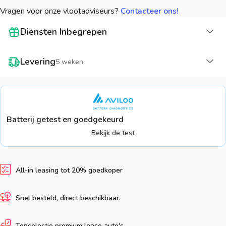
Vragen voor onze vlootadviseurs?
Contacteer ons!
La
Diensten Inbegrepen
La
Levering
5 weken
Batterij getest en goedgekeurd
Bekijk de test
All-in leasing tot 20% goedkoper
Snel besteld, direct beschikbaar.
Topselectie premium lease auto's