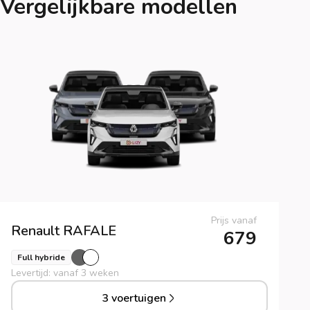
Vergelijkbare modellen
Prijs vanaf
Renault
RAFALE
679
Full hybride
Levertijd: vanaf 3 weken
3 voertuigen