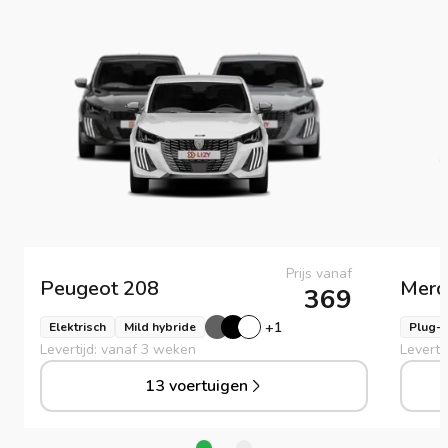
Prijs vanaf
Peugeot
208
Merc
369
+
1
Elektrisch
Mild hybride
Plug-i
Levertijd: vanaf 3 weken
Leverti
13 voertuigen