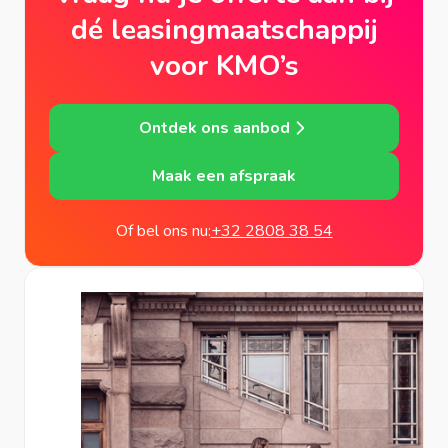
dé leasingmaatschappij
voor KMO’s
Ontdek ons aanbod
Maak een afspraak
Of bel ons nu:
+32 2808 38 54