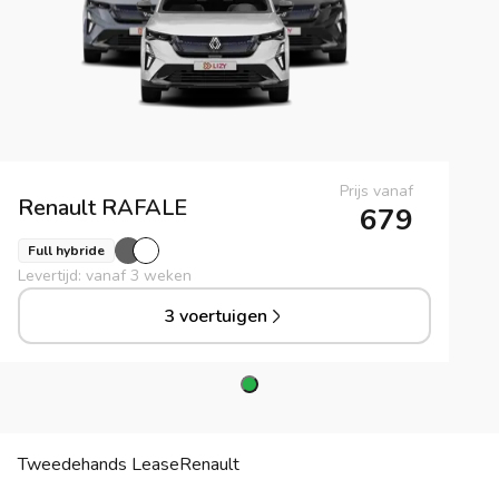
Prijs vanaf
Renault
RAFALE
679
Full hybride
Levertijd: vanaf 3 weken
3 voertuigen
Tweedehands Lease
Renault