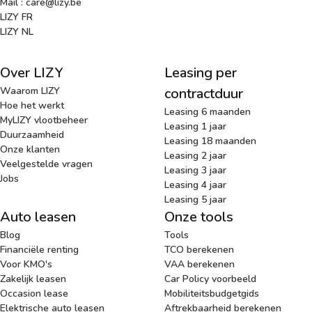
Mail : care@lizy.be
LIZY FR
LIZY NL
Over LIZY
Leasing per
Waarom LIZY
contractduur
Hoe het werkt
Leasing 6 maanden
MyLIZY vlootbeheer
Leasing 1 jaar
Duurzaamheid
Leasing 18 maanden
Onze klanten
Leasing 2 jaar
Veelgestelde vragen
Leasing 3 jaar
Jobs
Leasing 4 jaar
Leasing 5 jaar
Auto leasen
Onze tools
Blog
Tools
Financiële renting
TCO berekenen
Voor KMO's
VAA berekenen
Zakelijk leasen
Car Policy voorbeeld
Occasion lease
Mobiliteitsbudgetgids
Elektrische auto leasen
Aftrekbaarheid berekenen