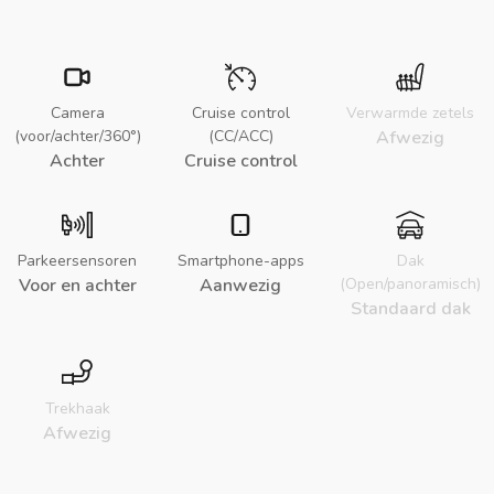
Camera
Cruise control
Verwarmde zetels
(voor/achter/360°)
(CC/ACC)
Afwezig
Achter
Cruise control
Parkeersensoren
Smartphone-apps
Dak
Voor en achter
Aanwezig
(Open/panoramisch)
Standaard dak
Trekhaak
Afwezig