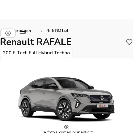
›
Alle voertuigen
Ref: RM144
Renault RAFALE
B
200 E-Tech Full Hybrid Techno
De foto’s komen binnenkort