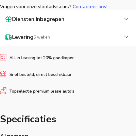
Vragen voor onze vlootadviseurs?
Contacteer ons!
La
Diensten Inbegrepen
La
Levering
5 weken
All-in leasing tot 20% goedkoper
Snel besteld, direct beschikbaar.
Topselectie premium lease auto's
Specificaties