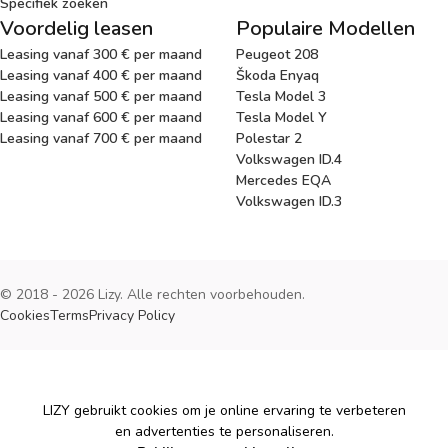
Specifiek zoeken
Voordelig leasen
Populaire Modellen
Leasing vanaf 300 € per maand
Peugeot 208
Leasing vanaf 400 € per maand
Škoda Enyaq
Leasing vanaf 500 € per maand
Tesla Model 3
Leasing vanaf 600 € per maand
Tesla Model Y
Leasing vanaf 700 € per maand
Polestar 2
Volkswagen ID.4
Mercedes EQA
Volkswagen ID.3
© 2018 - 2026 Lizy. Alle rechten voorbehouden.
Cookies
Terms
Privacy Policy
Cookies
LIZY gebruikt cookies om je online ervaring te verbeteren
en advertenties te personaliseren.