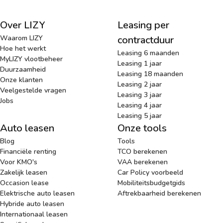
Over LIZY
Leasing per
Waarom LIZY
contractduur
Hoe het werkt
Leasing 6 maanden
MyLIZY vlootbeheer
Leasing 1 jaar
Duurzaamheid
Leasing 18 maanden
Onze klanten
Leasing 2 jaar
Veelgestelde vragen
Leasing 3 jaar
Jobs
Leasing 4 jaar
Leasing 5 jaar
Auto leasen
Onze tools
Blog
Tools
Financiële renting
TCO berekenen
Voor KMO's
VAA berekenen
Zakelijk leasen
Car Policy voorbeeld
Occasion lease
Mobiliteitsbudgetgids
Elektrische auto leasen
Aftrekbaarheid berekenen
Hybride auto leasen
Internationaal leasen