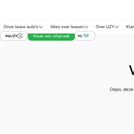
Onze lease auto's
Alles over leasen
Over LIZY
Kla
Maak een afspraak
MyLIZY
NL
Oeps, deze 