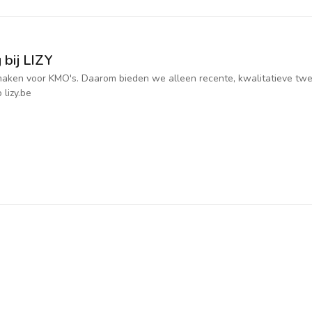
 bij LIZY
jk maken voor KMO's. Daarom bieden we alleen recente, kwalitatieve t
 lizy.be