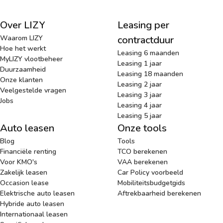
Over LIZY
Leasing per
Waarom LIZY
contractduur
Hoe het werkt
Leasing 6 maanden
MyLIZY vlootbeheer
Leasing 1 jaar
Duurzaamheid
Leasing 18 maanden
Onze klanten
Leasing 2 jaar
Veelgestelde vragen
Leasing 3 jaar
Jobs
Leasing 4 jaar
Leasing 5 jaar
Auto leasen
Onze tools
Blog
Tools
Financiële renting
TCO berekenen
Voor KMO's
VAA berekenen
Zakelijk leasen
Car Policy voorbeeld
Occasion lease
Mobiliteitsbudgetgids
Elektrische auto leasen
Aftrekbaarheid berekenen
Hybride auto leasen
Internationaal leasen