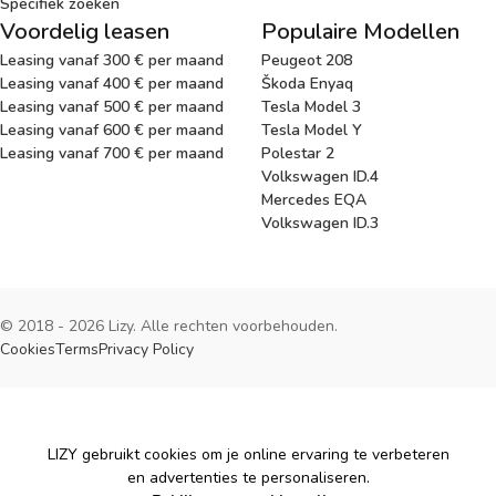
Specifiek zoeken
Voordelig leasen
Populaire Modellen
Leasing vanaf 300 € per maand
Peugeot 208
Leasing vanaf 400 € per maand
Škoda Enyaq
Leasing vanaf 500 € per maand
Tesla Model 3
Leasing vanaf 600 € per maand
Tesla Model Y
Leasing vanaf 700 € per maand
Polestar 2
Volkswagen ID.4
Mercedes EQA
Volkswagen ID.3
© 2018 - 2026 Lizy. Alle rechten voorbehouden.
Cookies
Terms
Privacy Policy
Cookies
LIZY gebruikt cookies om je online ervaring te verbeteren
en advertenties te personaliseren.