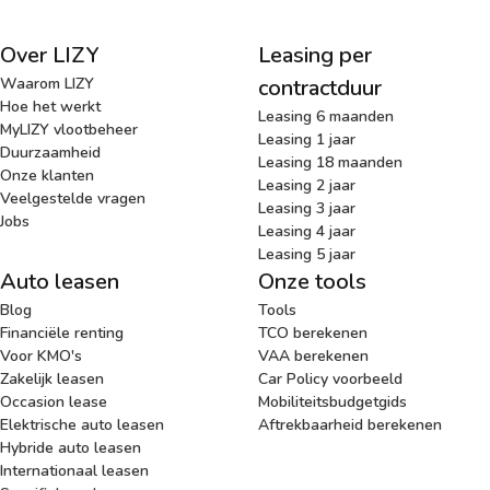
Over LIZY
Leasing per
Waarom LIZY
contractduur
Hoe het werkt
Leasing 6 maanden
MyLIZY vlootbeheer
Leasing 1 jaar
Duurzaamheid
Leasing 18 maanden
Onze klanten
Leasing 2 jaar
Veelgestelde vragen
Leasing 3 jaar
Jobs
Leasing 4 jaar
Leasing 5 jaar
Auto leasen
Onze tools
Blog
Tools
Financiële renting
TCO berekenen
Voor KMO's
VAA berekenen
Zakelijk leasen
Car Policy voorbeeld
Occasion lease
Mobiliteitsbudgetgids
Elektrische auto leasen
Aftrekbaarheid berekenen
Hybride auto leasen
Internationaal leasen