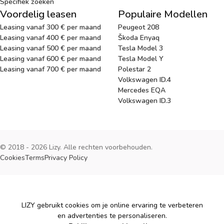
Specifiek zoeken
Voordelig leasen
Populaire Modellen
Leasing vanaf 300 € per maand
Peugeot 208
Leasing vanaf 400 € per maand
Škoda Enyaq
Leasing vanaf 500 € per maand
Tesla Model 3
Leasing vanaf 600 € per maand
Tesla Model Y
Leasing vanaf 700 € per maand
Polestar 2
Volkswagen ID.4
Mercedes EQA
Volkswagen ID.3
© 2018 - 2026 Lizy. Alle rechten voorbehouden.
Cookies
Terms
Privacy Policy
Cookies
LIZY gebruikt cookies om je online ervaring te verbeteren
en advertenties te personaliseren.