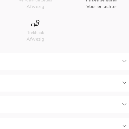
Verwarmde zetels
Parkeersensoren
Afwezig
Voor en achter
Trekhaak
Afwezig