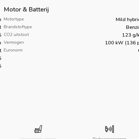
Motor & Batterij
h
Motortype
Mild hybr
R
Brandstoftype
Benzi
5
CO2 uitstoot
123 g/
m
Vermogen
100 kW (136 p
t
Euronorm
5
5