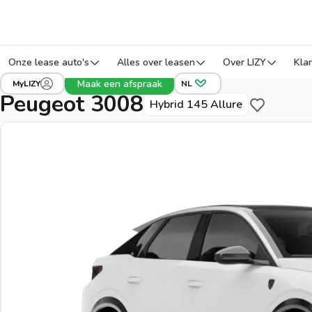
Onze lease auto's
Alles over leasen
Over LIZY
Kla
›
›
›
Alle voertuigen
Peugeot
3008
Ref: 3T9E
Maak een afspraak
MyLIZY
NL
Peugeot 3008
Hybrid 145 Allure
Bewaar voo