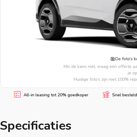
De foto’s 
Mis de kans niet, vraag een offerte a
je o
Huidige foto’s zijn niet 100% re
All-in leasing tot 20% goedkoper
Snel besteld
Specificaties