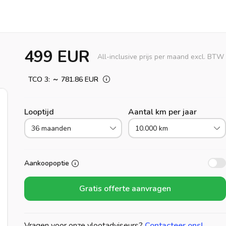
499 EUR
All-inclusive prijs per maand excl. BTW
TCO 3: ～ 781.86 EUR
Looptijd
Aantal km per jaar
36 maanden
10.000 km
Aankoopoptie
Gratis offerte aanvragen
Vragen voor onze vlootadviseurs?
Contacteer ons!