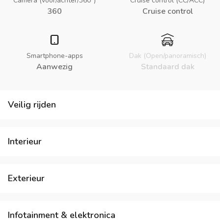
Camera (voor/achter/360°)
Cruise control (CC/ACC)
360
Cruise control
Smartphone-apps
Dak (Open/panoramisch)
Aanwezig
Standaard dak
Veilig rijden
Interieur
Exterieur
Infotainment & elektronica