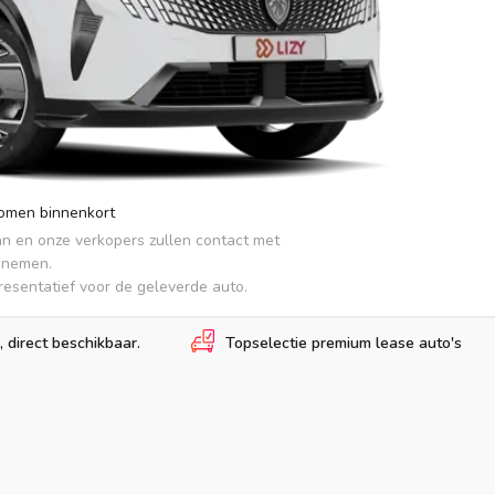
komen binnenkort
an en onze verkopers zullen contact met 
pnemen.

presentatief voor de geleverde auto.
, direct beschikbaar.
Topselectie premium lease auto's