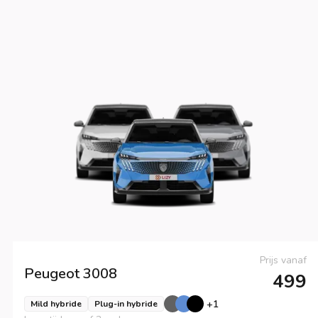
Prijs vanaf
Peugeot
3008
499
+
1
Mild hybride
Plug-in hybride