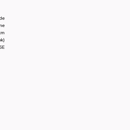
ide
ne
km
k)
6E