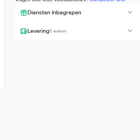
La
Diensten Inbegrepen
La
Levering
5 weken