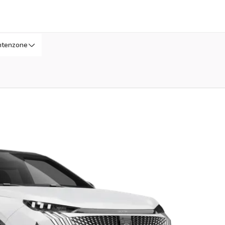
ntenzone
L
r later