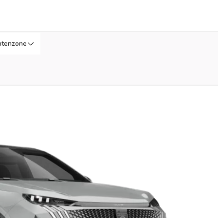
ntenzone
A
ar voor later