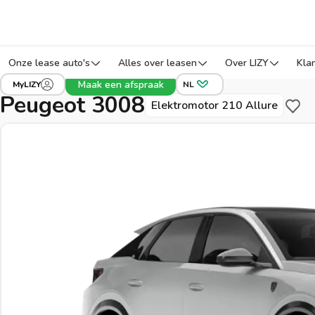
Onze lease auto's
Alles over leasen
Over LIZY
Kla
›
›
›
Alle voertuigen
Peugeot
3008
Ref: ECB4
Maak een afspraak
MyLIZY
NL
Peugeot 3008
Elektromotor 210 Allure
Bewa