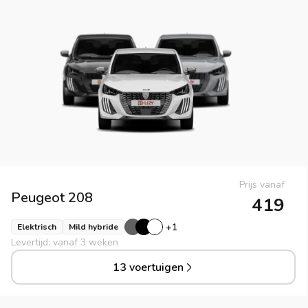
Prijs vanaf
Peugeot
208
419
+
1
Elektrisch
Mild hybride
Levertijd: vanaf 3 weken
13 voertuigen