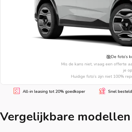
De foto’s 
Mis de kans niet, vraag een offerte a
je o
Huidige foto’s zijn niet 100% re
All-in leasing tot 20% goedkoper
Snel besteld
Vergelijkbare modellen