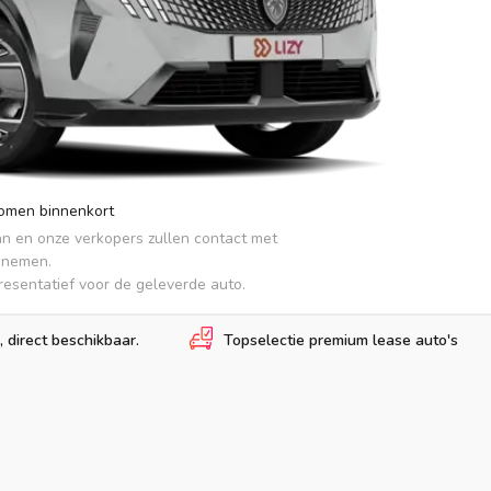
komen binnenkort
an en onze verkopers zullen contact met 
pnemen.

presentatief voor de geleverde auto.
, direct beschikbaar.
Topselectie premium lease auto's