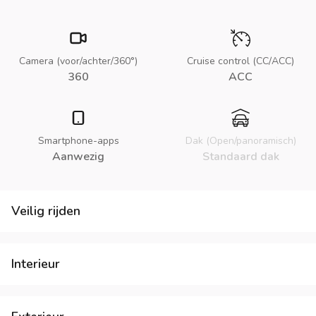
Camera (voor/achter/360°)
Cruise control (CC/ACC)
360
ACC
Smartphone-apps
Dak (Open/panoramisch)
Aanwezig
Standaard dak
Veilig rijden
Interieur