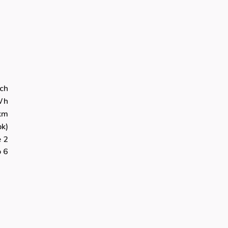
sch
Wh
km
k)
 2
o 6