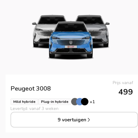
Prijs vanaf
Peugeot
3008
499
+
1
Mild hybride
Plug-in hybride
Levertijd: vanaf 3 weken
9 voertuigen