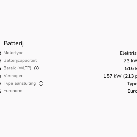
Batterij
R
Motortype
Elektri
5
Batterijcapaciteit
73 k
m
Bereik (WLTP)
516 
s
Vermogen
157 kW (213 p
5
Type aansluiting
Type
Euronorm
Eur
5