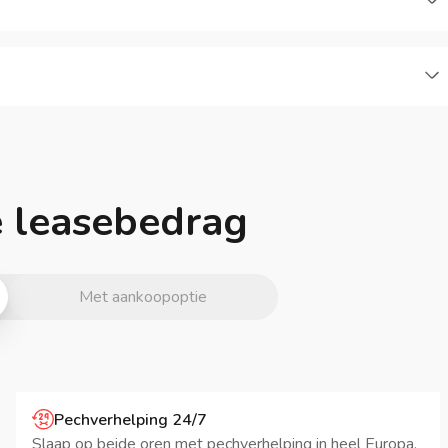
je leasebedrag
Met aankoopoptie
Pechverhelping 24/7
Slaap op beide oren met pechverhelping in heel Europa.