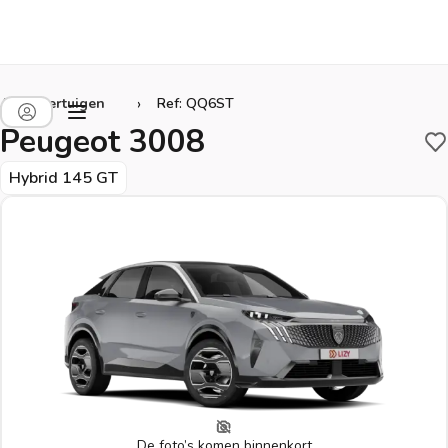
›
Alle voertuigen
Ref: QQ6ST
Peugeot 3008
B
Hybrid 145 GT
De foto’s komen binnenkort