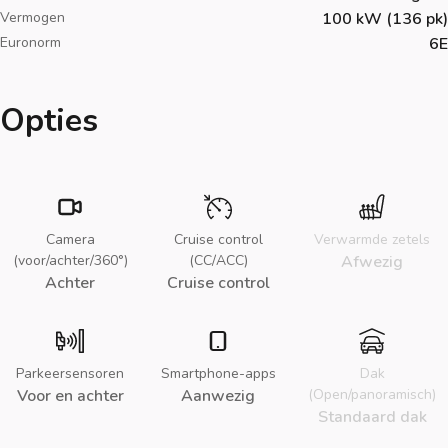
Vermogen
100 kW (136 pk)
Euronorm
6E
Opties
Camera
Cruise control
Verwarmde zetels
(voor/achter/360°)
(CC/ACC)
Afwezig
Achter
Cruise control
Parkeersensoren
Smartphone-apps
Dak
Voor en achter
Aanwezig
(Open/panoramisch)
Standaard dak