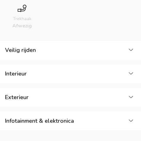
Trekhaak
Afwezig
La
Veilig rijden
La
Interieur
La
Exterieur
La
Infotainment & elektronica