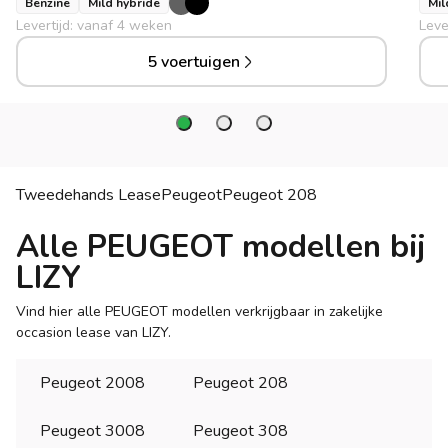
Benzine
Mild hybride
Mil
Levertijd: vanaf 4 weken
Leve
5 voertuigen
Tweedehands Lease
Peugeot
Peugeot
208
Alle PEUGEOT modellen bij
LIZY
Vind hier alle PEUGEOT modellen verkrijgbaar in zakelijke
occasion lease van LIZY.
Peugeot 2008
Peugeot 208
Peugeot 3008
Peugeot 308