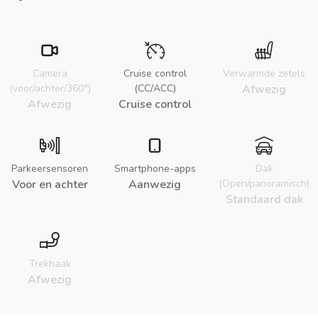
Camera
Cruise control
Verwarmde zetels
(voor/achter/360°)
(CC/ACC)
Afwezig
Afwezig
Cruise control
Parkeersensoren
Smartphone-apps
Dak
Voor en achter
Aanwezig
(Open/panoramisch)
Standaard dak
Trekhaak
Afwezig