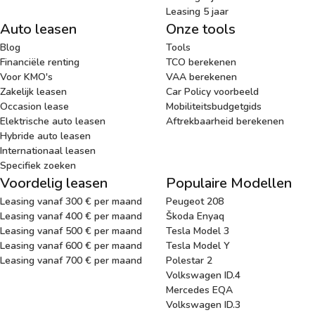
Leasing 5 jaar
Auto leasen
Onze tools
Blog
Tools
Financiële renting
TCO berekenen
Voor KMO's
VAA berekenen
Zakelijk leasen
Car Policy voorbeeld
Occasion lease
Mobiliteitsbudgetgids
Elektrische auto leasen
Aftrekbaarheid berekenen
Hybride auto leasen
Internationaal leasen
Specifiek zoeken
Voordelig leasen
Populaire Modellen
Leasing vanaf 300 € per maand
Peugeot 208
Leasing vanaf 400 € per maand
Škoda Enyaq
Leasing vanaf 500 € per maand
Tesla Model 3
Leasing vanaf 600 € per maand
Tesla Model Y
Leasing vanaf 700 € per maand
Polestar 2
Volkswagen ID.4
Mercedes EQA
Volkswagen ID.3