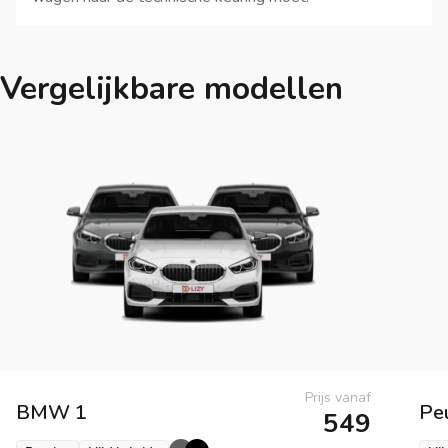
Vergelijkbare modellen
Prijs vanaf
BMW
1
Pe
549