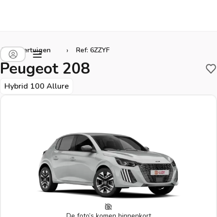
›
Alle voertuigen
Ref: 6ZZYF
Peugeot 208
B
Hybrid 100 Allure
De foto’s komen binnenkort