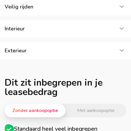
La
Veilig rijden
La
Interieur
La
Exterieur
Dit zit inbegrepen in je
leasebedrag
Zonder aankoopoptie
Met aankoopoptie
Standaard heel veel inbegrepen