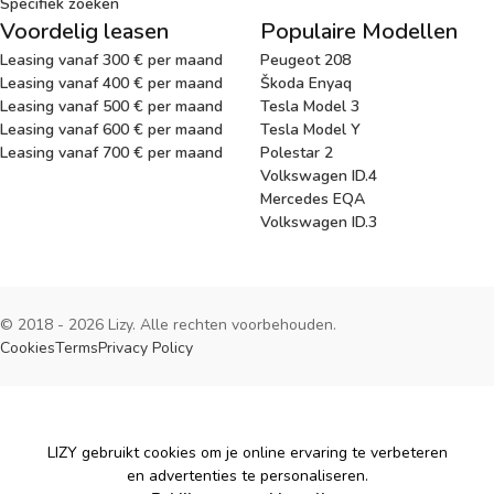
Specifiek zoeken
Voordelig leasen
Populaire Modellen
Leasing vanaf 300 € per maand
Peugeot 208
Leasing vanaf 400 € per maand
Škoda Enyaq
Leasing vanaf 500 € per maand
Tesla Model 3
Leasing vanaf 600 € per maand
Tesla Model Y
Leasing vanaf 700 € per maand
Polestar 2
Volkswagen ID.4
Mercedes EQA
Volkswagen ID.3
© 2018 - 2026 Lizy. Alle rechten voorbehouden.
Cookies
Terms
Privacy Policy
Cookies
LIZY gebruikt cookies om je online ervaring te verbeteren
en advertenties te personaliseren.