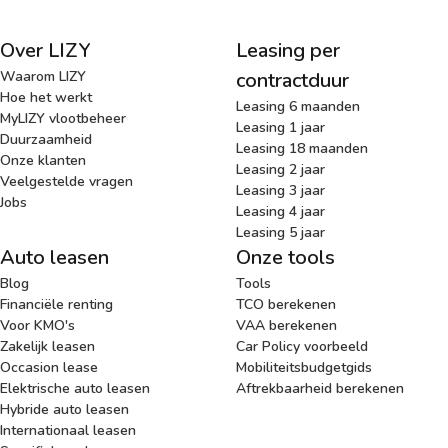
Over LIZY
Leasing per
Waarom LIZY
contractduur
Hoe het werkt
Leasing 6 maanden
MyLIZY vlootbeheer
Leasing 1 jaar
Duurzaamheid
Leasing 18 maanden
Onze klanten
Leasing 2 jaar
Veelgestelde vragen
Leasing 3 jaar
Jobs
Leasing 4 jaar
Leasing 5 jaar
Auto leasen
Onze tools
Blog
Tools
Financiële renting
TCO berekenen
Voor KMO's
VAA berekenen
Zakelijk leasen
Car Policy voorbeeld
Occasion lease
Mobiliteitsbudgetgids
Elektrische auto leasen
Aftrekbaarheid berekenen
Hybride auto leasen
Internationaal leasen