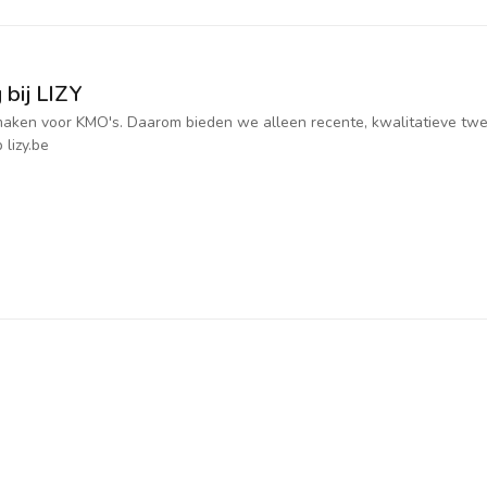
 bij LIZY
jk maken voor KMO's. Daarom bieden we alleen recente, kwalitatieve t
 lizy.be