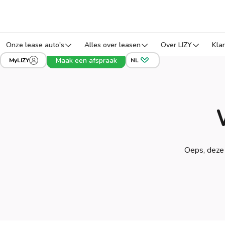
Onze lease auto's
Alles over leasen
Over LIZY
Kla
Maak een afspraak
MyLIZY
NL
Oeps, deze 