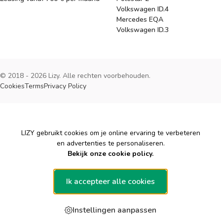
Volkswagen ID.4
Mercedes EQA
Volkswagen ID.3
© 2018 - 2026 Lizy. Alle rechten voorbehouden.
Cookies
Terms
Privacy Policy
Cookies
LIZY gebruikt cookies om je online ervaring te verbeteren
en advertenties te personaliseren.
Bekijk onze cookie policy.
Ik accepteer alle cookies
Instellingen aanpassen
Gratis offerte aanvragen