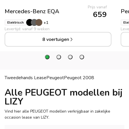
Prijs vanaf
Mercedes-Benz
EQA
Pe
659
+
1
Elektrisch
Ele
Levertijd: vanaf 9 weken
Leve
8 voertuigen
Tweedehands Lease
Peugeot
Peugeot
2008
Alle PEUGEOT modellen bij
LIZY
Vind hier alle PEUGEOT modellen verkrijgbaar in zakelijke
occasion lease van LIZY.