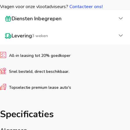
Vragen voor onze vlootadviseurs?
Contacteer ons!
La
Diensten Inbegrepen
La
Levering
3 weken
All-in leasing tot 20% goedkoper
Snel besteld, direct beschikbaar.
Topselectie premium lease auto's
Specificaties