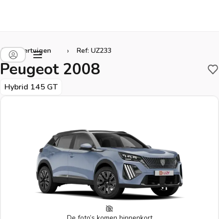
›
Alle voertuigen
Ref: UZ233
Peugeot 2008
B
Hybrid 145 GT
De foto’s komen binnenkort