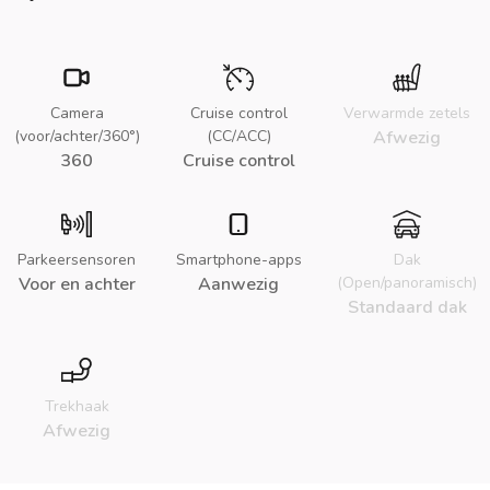
Camera
Cruise control
Verwarmde zetels
(voor/achter/360°)
(CC/ACC)
Afwezig
360
Cruise control
Parkeersensoren
Smartphone-apps
Dak
Voor en achter
Aanwezig
(Open/panoramisch)
Standaard dak
Trekhaak
Afwezig