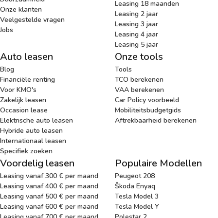
Leasing 18 maanden
Onze klanten
Leasing 2 jaar
Veelgestelde vragen
Leasing 3 jaar
Jobs
Leasing 4 jaar
Leasing 5 jaar
Auto leasen
Onze tools
Blog
Tools
Financiële renting
TCO berekenen
Voor KMO's
VAA berekenen
Zakelijk leasen
Car Policy voorbeeld
Occasion lease
Mobiliteitsbudgetgids
Elektrische auto leasen
Aftrekbaarheid berekenen
Hybride auto leasen
Internationaal leasen
Specifiek zoeken
Voordelig leasen
Populaire Modellen
Leasing vanaf 300 € per maand
Peugeot 208
Leasing vanaf 400 € per maand
Škoda Enyaq
Leasing vanaf 500 € per maand
Tesla Model 3
Leasing vanaf 600 € per maand
Tesla Model Y
Leasing vanaf 700 € per maand
Polestar 2