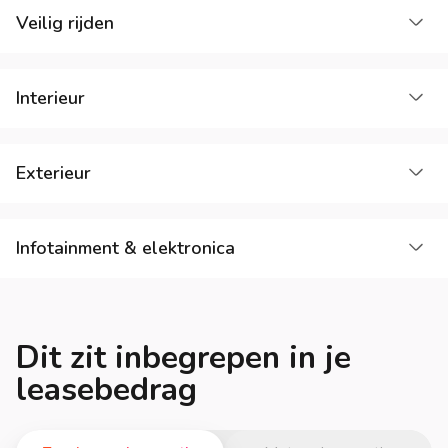
La
Veilig rijden
La
Interieur
La
Exterieur
La
Infotainment & elektronica
Dit zit inbegrepen in je
leasebedrag