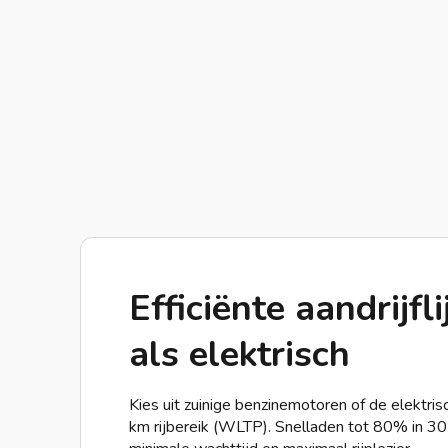
Efficiënte aandrijfl
als elektrisch
Kies uit zuinige benzinemotoren of de elektr
km rijbereik (WLTP). Snelladen tot 80% in 3