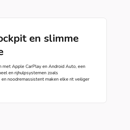
cockpit en slimme
e
n met Apple CarPlay en Android Auto, een
neel en rijhulpsystemen zoals
n noodremassistent maken elke rit veiliger