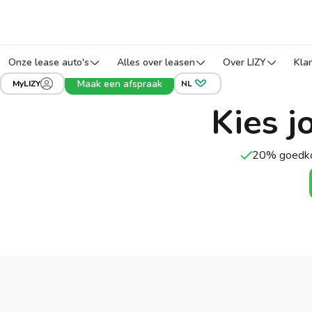
Onze lease auto's
Alles over leasen
Over LIZY
Kla
Maak een afspraak
MyLIZY
NL
Kies j
20% goedko