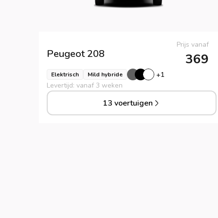
Prijs vanaf
Peugeot
208
369
+
1
Elektrisch
Mild hybride
Levertijd: vanaf 3 weken
13 voertuigen