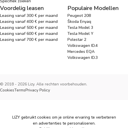
Specifiek zoeken
Voordelig leasen
Populaire Modellen
Leasing vanaf 300 € per maand
Peugeot 208
Leasing vanaf 400 € per maand
Škoda Enyaq
Leasing vanaf 500 € per maand
Tesla Model 3
Leasing vanaf 600 € per maand
Tesla Model Y
Leasing vanaf 700 € per maand
Polestar 2
Volkswagen ID.4
Mercedes EQA
Volkswagen ID.3
© 2018 - 2026 Lizy. Alle rechten voorbehouden.
Cookies
Terms
Privacy Policy
Cookies
LIZY gebruikt cookies om je online ervaring te verbeteren
en advertenties te personaliseren.