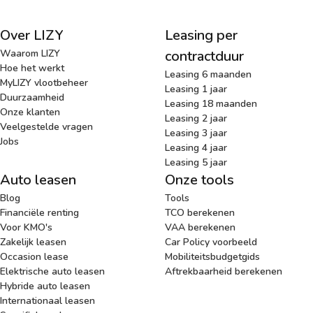
Over LIZY
Leasing per
Waarom LIZY
contractduur
Hoe het werkt
Leasing 6 maanden
MyLIZY vlootbeheer
Leasing 1 jaar
Duurzaamheid
Leasing 18 maanden
Onze klanten
Leasing 2 jaar
Veelgestelde vragen
Leasing 3 jaar
Jobs
Leasing 4 jaar
Leasing 5 jaar
Auto leasen
Onze tools
Blog
Tools
Financiële renting
TCO berekenen
Voor KMO's
VAA berekenen
Zakelijk leasen
Car Policy voorbeeld
Occasion lease
Mobiliteitsbudgetgids
Elektrische auto leasen
Aftrekbaarheid berekenen
Hybride auto leasen
Internationaal leasen