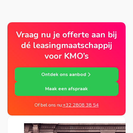
Vraag nu je offerte aan bij
dé leasingmaatschappij
voor KMO’s
Ontdek ons aanbod
Maak een afspraak
Of bel ons nu:
+32 2808 38 54