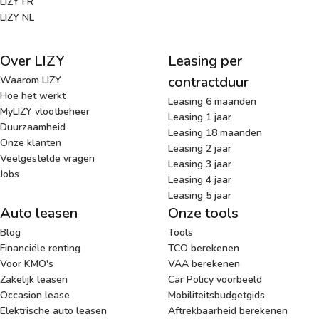
LIZY FR
LIZY NL
Over LIZY
Leasing per
contractduur
Waarom LIZY
Hoe het werkt
Leasing 6 maanden
MyLIZY vlootbeheer
Leasing 1 jaar
Duurzaamheid
Leasing 18 maanden
Onze klanten
Leasing 2 jaar
Veelgestelde vragen
Leasing 3 jaar
Jobs
Leasing 4 jaar
Leasing 5 jaar
Auto leasen
Onze tools
Blog
Tools
Financiële renting
TCO berekenen
Voor KMO's
VAA berekenen
Zakelijk leasen
Car Policy voorbeeld
Occasion lease
Mobiliteitsbudgetgids
Elektrische auto leasen
Aftrekbaarheid berekenen