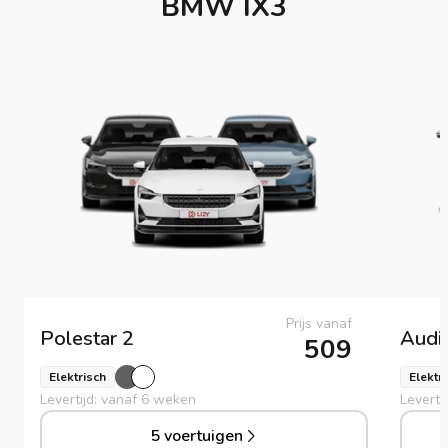
BMW IX3
Prijs vanaf
Polestar
2
Audi
509
Elektrisch
Elektr
Levertijd: vanaf 6 weken
Leverti
5 voertuigen