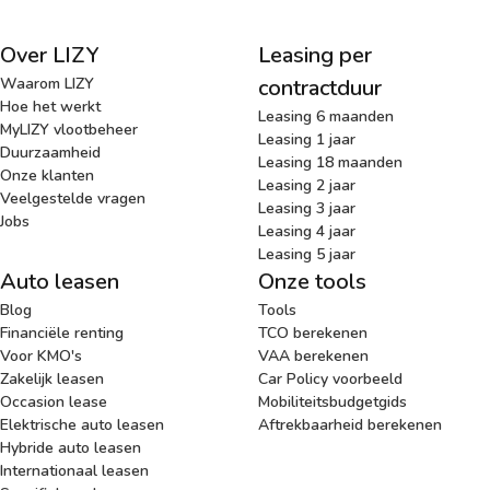
Over LIZY
Leasing per
Waarom LIZY
contractduur
Hoe het werkt
Leasing 6 maanden
MyLIZY vlootbeheer
Leasing 1 jaar
Duurzaamheid
Leasing 18 maanden
Onze klanten
Leasing 2 jaar
Veelgestelde vragen
Leasing 3 jaar
Jobs
Leasing 4 jaar
Leasing 5 jaar
Auto leasen
Onze tools
Blog
Tools
Financiële renting
TCO berekenen
Voor KMO's
VAA berekenen
Zakelijk leasen
Car Policy voorbeeld
Occasion lease
Mobiliteitsbudgetgids
Elektrische auto leasen
Aftrekbaarheid berekenen
Hybride auto leasen
Internationaal leasen