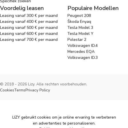
Specifiek zoeken
Voordelig leasen
Populaire Modellen
Leasing vanaf 300 € per maand
Peugeot 208
Leasing vanaf 400 € per maand
Škoda Enyaq
Leasing vanaf 500 € per maand
Tesla Model 3
Leasing vanaf 600 € per maand
Tesla Model Y
Leasing vanaf 700 € per maand
Polestar 2
Volkswagen ID.4
Mercedes EQA
Volkswagen ID.3
© 2018 - 2026 Lizy. Alle rechten voorbehouden.
Cookies
Terms
Privacy Policy
Cookies
LIZY gebruikt cookies om je online ervaring te verbeteren
en advertenties te personaliseren.