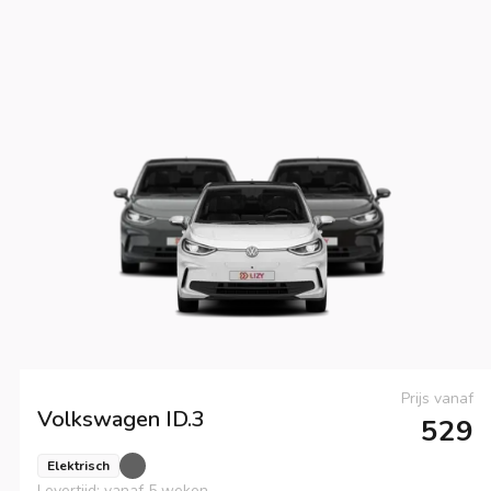
Prijs vanaf
Volkswagen
ID.3
529
Elektrisch
Levertijd: vanaf 5 weken