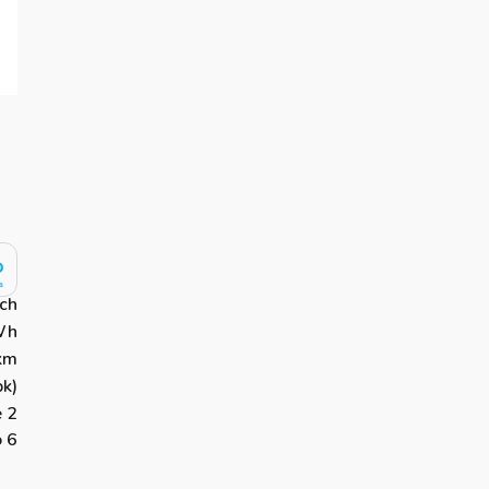
sch
Wh
km
k)
 2
o 6