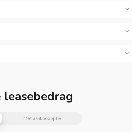
je leasebedrag
Met aankoopoptie