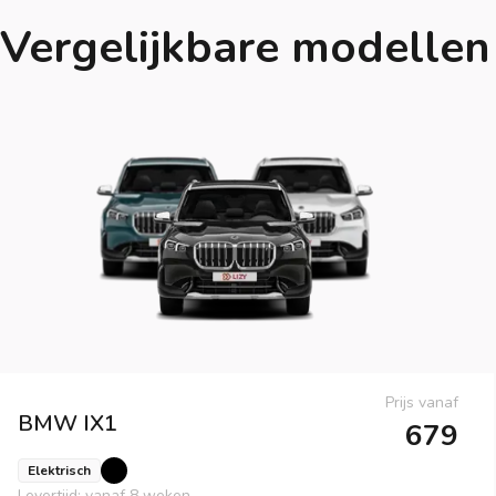
Vergelijkbare modellen
Prijs vanaf
BMW
IX1
679
Elektrisch
Levertijd: vanaf 8 weken