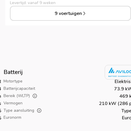
Levertijd: vanaf 9 weken
9 voertuigen
Batterij
R
Motortype
Elektri
4
Batterijcapaciteit
73.9 k
m
Bereik (WLTP)
469 
s
Vermogen
210 kW (286 p
5
Type aansluiting
Type
Euronorm
Eur
5