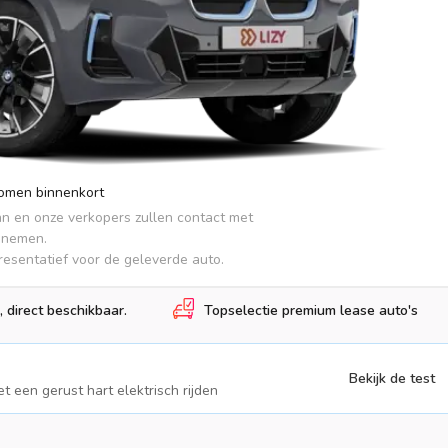
komen binnenkort
an en onze verkopers zullen contact met 
pnemen.

presentatief voor de geleverde auto.
, direct beschikbaar.
Topselectie premium lease auto's
Bekijk de test
t een gerust hart elektrisch rijden