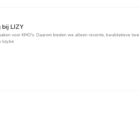
 bij LIZY
jk maken voor KMO's. Daarom bieden we alleen recente, kwalitatieve t
 lizy.be