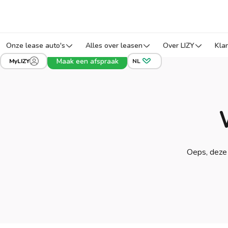
Onze lease auto's
Alles over leasen
Over LIZY
Kla
Maak een afspraak
MyLIZY
NL
Oeps, deze 