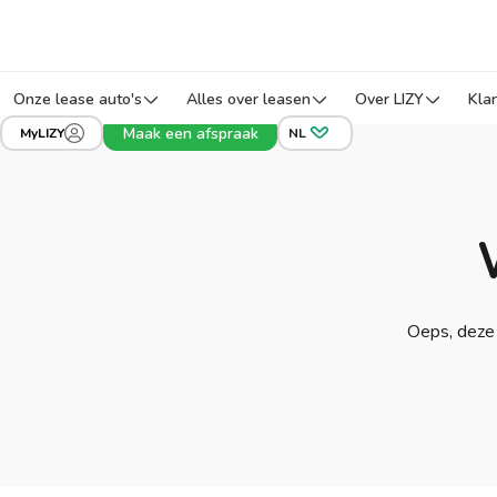
Onze lease auto's
Alles over leasen
Over LIZY
Kla
Maak een afspraak
MyLIZY
NL
Oeps, deze 