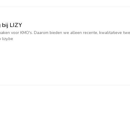
 bij LIZY
jk maken voor KMO's. Daarom bieden we alleen recente, kwalitatieve t
 lizy.be